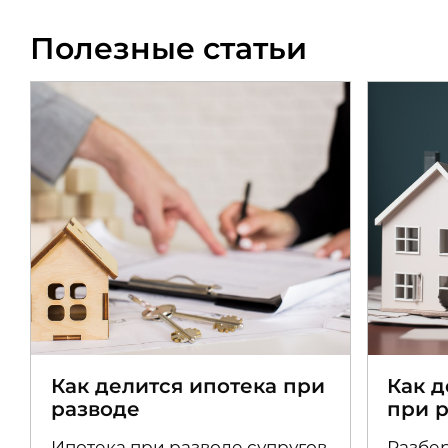
Полезные статьи
Как делится ипотека при
Как 
разводе
при 
Ипотека при разводе супругов
Разбер