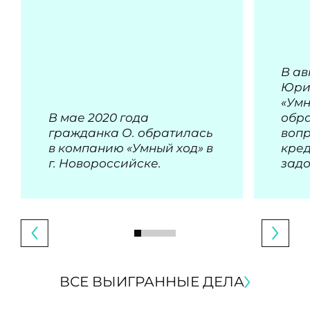
В ав
Юри
«Умн
В мае 2020 года
обра
гражданка О. обратилась
воп
в компанию «Умный ход» в
кре
г. Новороссийске.
зад
ВСЕ ВЫИГРАННЫЕ ДЕЛА