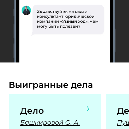
Выигранные дела
Дело
Де
Башкировой О. А.
Пуш