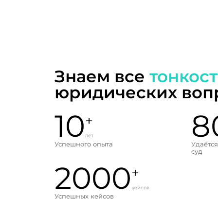
Знаем все
тонкос
юридических воп
10
8
+
лет
Успешного опыта
Удаётся
суд
2000
+
кейсов
Успешных кейсов