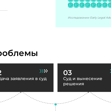
Исследовании Early Legal Advi
роблемы
2
03
дача заявления в суд
Суд и вынесение
решения