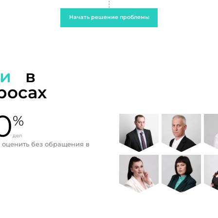
Начать решение проблемы
ти
в
росах
0
%
дел
 оценить без обращения в