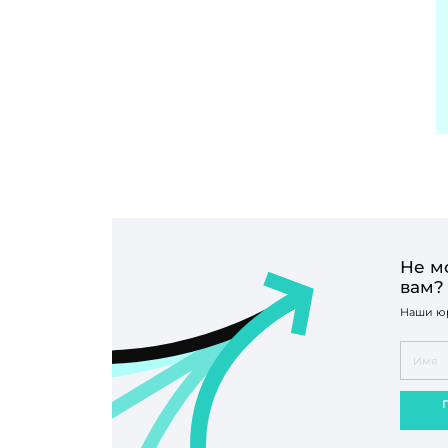
Не м
вам?
Наши юр