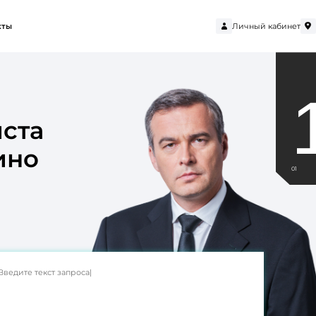
Личный кабинет
кты
ста
ино
01