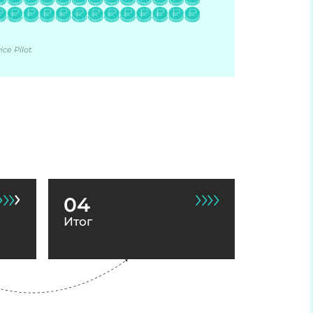
ce Pilot
04
Итог