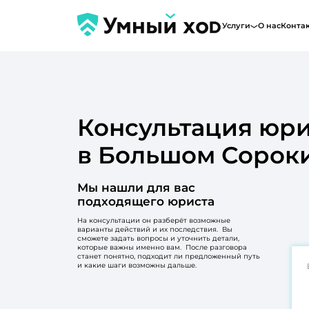
Услуги
О нас
Конта
Консультация юри
в Большом Сорок
Мы нашли для вас
подходящего юриста
На консультации он разберёт возможные
варианты действий и их последствия. Вы
сможете задать вопросы и уточнить детали,
которые важны именно вам. После разговора
станет понятно, подходит ли предложенный путь
и какие шаги возможны дальше.