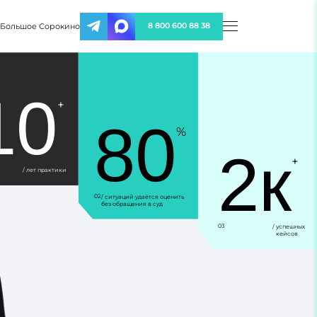
Большое Сорокино
8 800 600 88 38
10
+
80
%
2к
+
/ лет практики
02
/ ситуаций удаётся оценить
без обращения в суд
03
/ успешных
кейсов