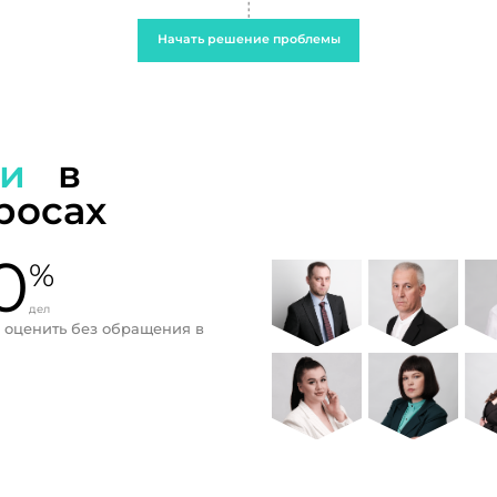
Начать решение проблемы
ти
в
росах
0
%
дел
 оценить без обращения в