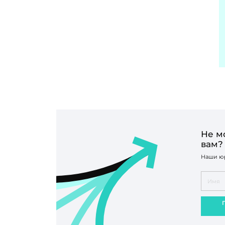
Не м
вам?
Наши юр