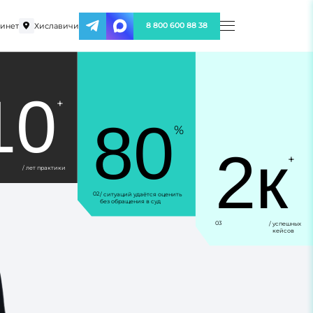
инет
Хиславичи
8 800 600 88 38
10
+
80
%
2к
+
/ лет практики
02
/ ситуаций удаётся оценить
без обращения в суд
03
/ успешных
кейсов