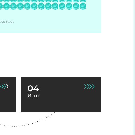
ce Pilot
04
Итог