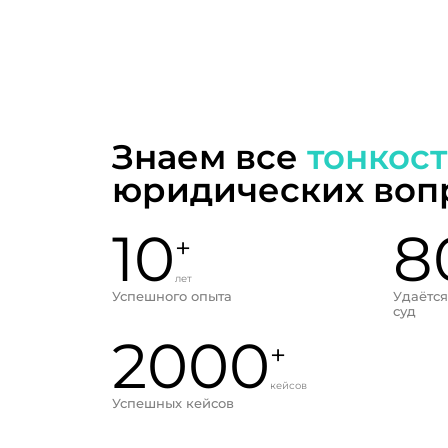
Знаем все
тонкос
юридических воп
10
8
+
лет
Успешного опыта
Удаётся
суд
2000
+
кейсов
Успешных кейсов