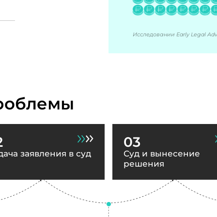
Исследовании Early Legal Advi
роблемы
2
03
дача заявления в суд
Суд и вынесение
решения