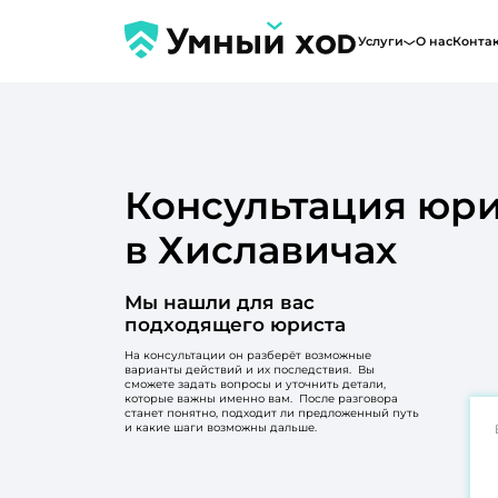
Услуги
О нас
Конта
Консультация юри
в Хиславичах
Мы нашли для вас
подходящего юриста
На консультации он разберёт возможные
варианты действий и их последствия. Вы
сможете задать вопросы и уточнить детали,
которые важны именно вам. После разговора
станет понятно, подходит ли предложенный путь
и какие шаги возможны дальше.