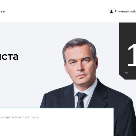
Личный каб
кты
ста
01