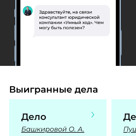
Выигранные дела
Дело
Де
Башкировой О. А.
Пуш