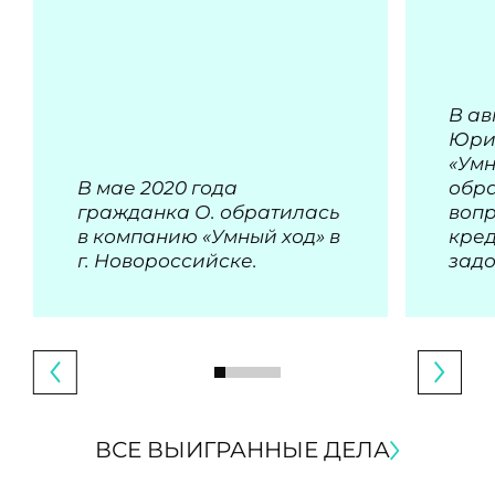
В ав
Юри
«Умн
В мае 2020 года
обра
гражданка О. обратилась
воп
в компанию «Умный ход» в
кре
г. Новороссийске.
зад
ВСЕ ВЫИГРАННЫЕ ДЕЛА