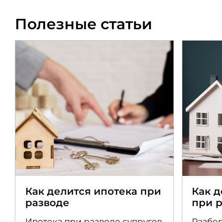
Полезные статьи
Как делится ипотека при
Как 
разводе
при 
Ипотека при разводе супругов
Разбер