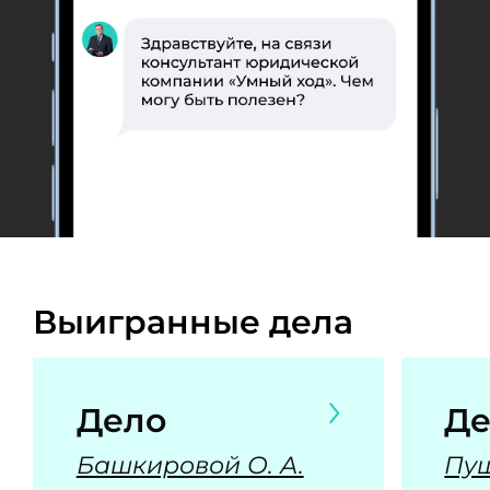
Выигранные дела
Дело
Де
Башкировой О. А.
Пуш