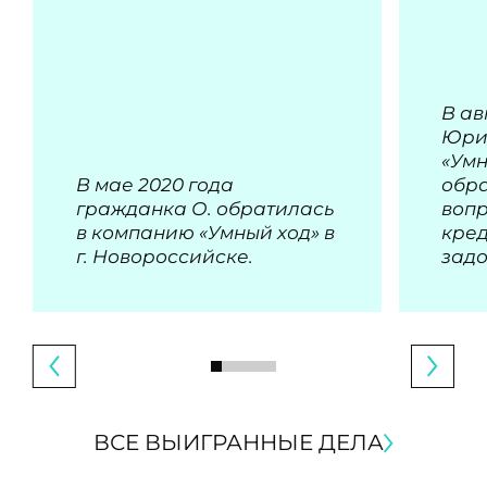
В ав
Юри
«Умн
В мае 2020 года
обра
гражданка О. обратилась
воп
в компанию «Умный ход» в
кре
г. Новороссийске.
зад
ВСЕ ВЫИГРАННЫЕ ДЕЛА