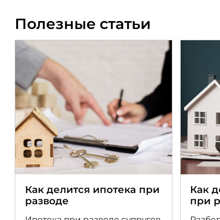
Полезные статьи
Как делится ипотека при
Как 
разводе
при 
Ипотека при разводе супругов
Разбер