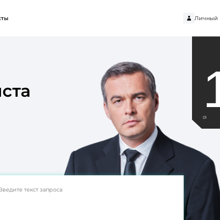
Личный 
кты
ста
01