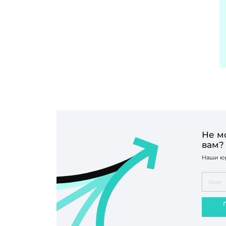
Не м
вам?
Наши юр