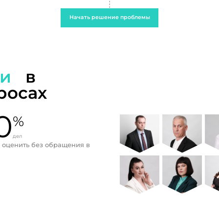
Начать решение проблемы
ти
в
росах
0
%
дел
 оценить без обращения в