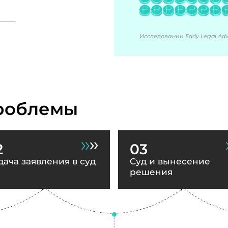
Исследовании Early Legal Advi
роблемы
2
03
дача заявления в суд
Суд и вынесение
решения