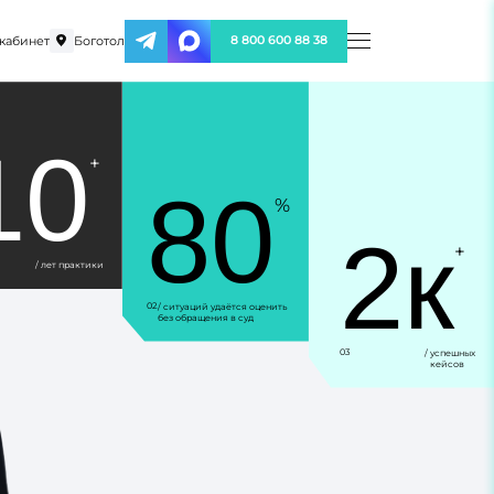
кабинет
Боготол
8 800 600 88 38
10
+
80
%
2к
+
/ лет практики
02
/ ситуаций удаётся оценить
без обращения в суд
03
/ успешных
кейсов