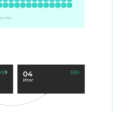
ce Pilot
04
Итог