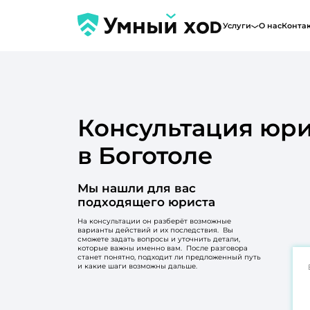
Услуги
О нас
Конта
Консультация юри
в Боготоле
Мы нашли для вас
подходящего юриста
На консультации он разберёт возможные
варианты действий и их последствия. Вы
сможете задать вопросы и уточнить детали,
которые важны именно вам. После разговора
станет понятно, подходит ли предложенный путь
и какие шаги возможны дальше.