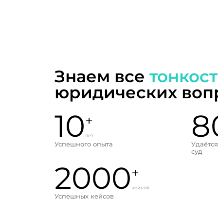
Знаем все
тонкос
юридических воп
10
8
+
лет
Успешного опыта
Удаётся
суд
2000
+
кейсов
Успешных кейсов