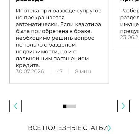
Ипотека при разводе супругов
Разбер
не прекращается
раздел
автоматически. Если квартира
имущес
была приобретена в браке,
преду
23.06.
необходимо решить вопрос
не только с разделом
недвижимости, но и с
дальнейшим погашением
кредита.
30.07.2026
47
8 мин
ВСЕ ПОЛЕЗНЫЕ СТАТЬИ