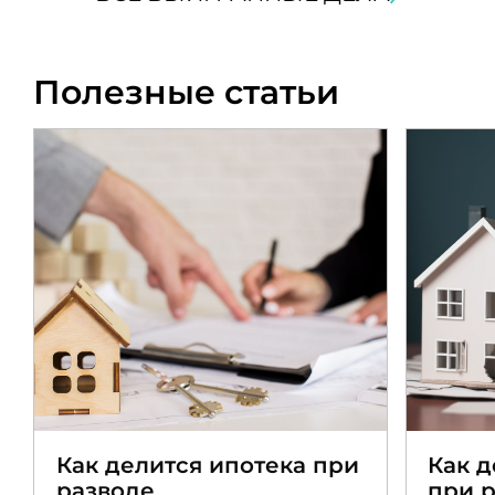
Полезные статьи
Как делится ипотека при
Как 
разводе
при 