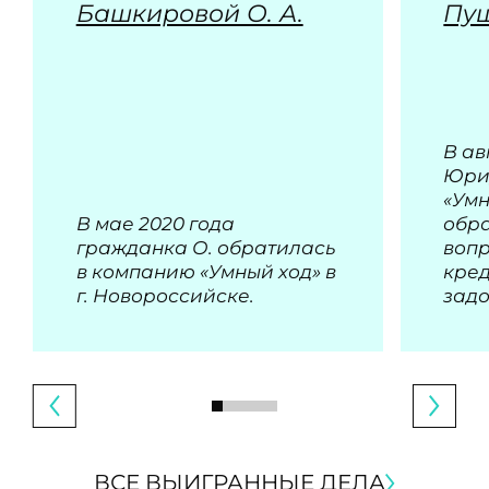
Башкировой О. А.
Пуш
В ав
Юри
«Умн
В мае 2020 года
обра
гражданка О. обратилась
воп
в компанию «Умный ход» в
кре
г. Новороссийске.
зад
ВСЕ ВЫИГРАННЫЕ ДЕЛА