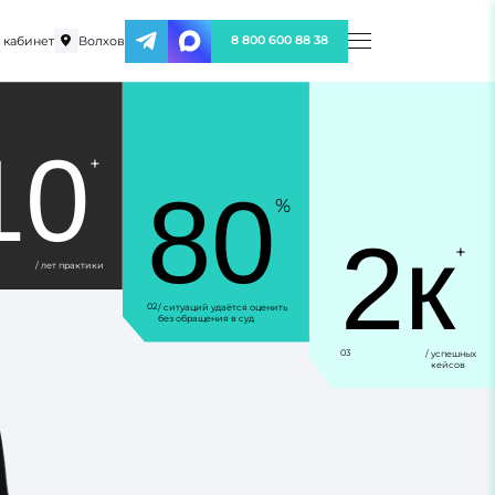
 кабинет
Волхов
8 800 600 88 38
10
+
80
%
2к
+
/ лет практики
02
/ ситуаций удаётся оценить
без обращения в суд
03
/ успешных
кейсов