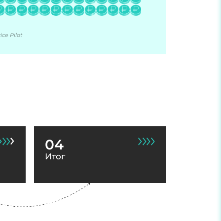
ce Pilot
04
Итог