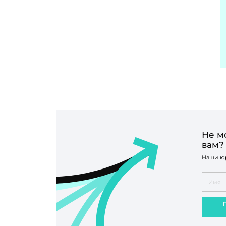
Не м
вам?
Наши юр