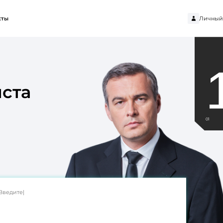
Личный
кты
ста
01