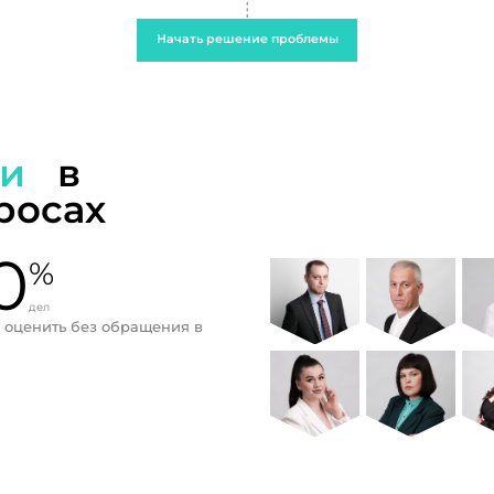
Начать решение проблемы
ти
в
росах
0
%
дел
 оценить без обращения в