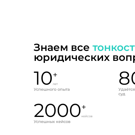
Знаем все
тонкос
юридических воп
10
8
+
лет
Успешного опыта
Удаётся
суд
2000
+
кейсов
Успешных кейсов