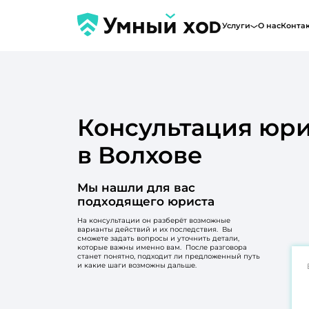
Услуги
О нас
Конта
Консультация юри
в Волхове
Мы нашли для вас
подходящего юриста
На консультации он разберёт возможные
варианты действий и их последствия. Вы
сможете задать вопросы и уточнить детали,
которые важны именно вам. После разговора
станет понятно, подходит ли предложенный путь
и какие шаги возможны дальше.