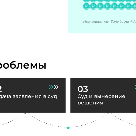
Исследовании Early Legal Advi
роблемы
2
03
дача заявления в суд
Суд и вынесение
решения