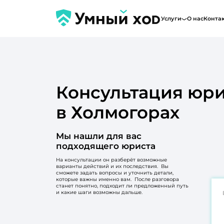
Услуги
О нас
Конта
Консультация юри
в Холмогорах
Мы нашли для вас
подходящего юриста
На консультации он разберёт возможные
варианты действий и их последствия. Вы
сможете задать вопросы и уточнить детали,
которые важны именно вам. После разговора
станет понятно, подходит ли предложенный путь
и какие шаги возможны дальше.