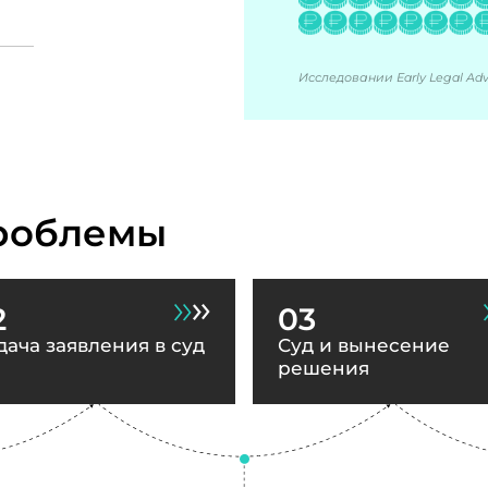
Исследовании Early Legal Advi
роблемы
2
03
дача заявления в суд
Суд и вынесение
решения