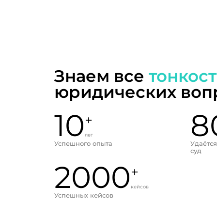
Знаем все
тонкос
юридических воп
10
8
+
лет
Успешного опыта
Удаётся
суд
2000
+
кейсов
Успешных кейсов