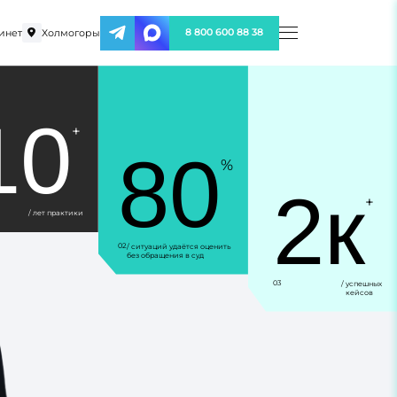
инет
Холмогоры
8 800 600 88 38
10
+
80
%
2к
+
/ лет практики
02
/ ситуаций удаётся оценить
без обращения в суд
03
/ успешных
кейсов