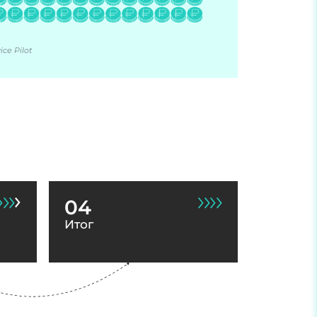
ce Pilot
04
Итог