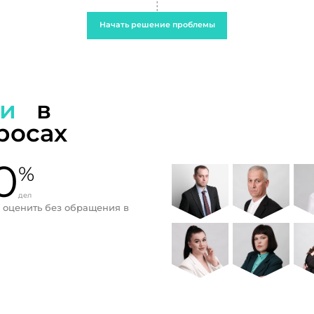
Начать решение проблемы
ти
в
росах
0
%
дел
 оценить без обращения в