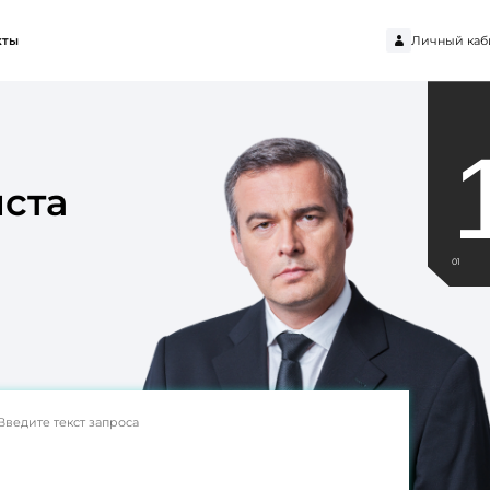
Личный каб
кты
ста
01