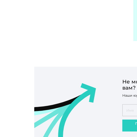
Не м
вам?
Наши юр