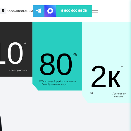
Караидельский
8 800 600 88 38
10
+
80
%
2к
+
/ лет практики
02
/ ситуаций удаётся оценить
без обращения в суд
03
/ успешных
кейсов