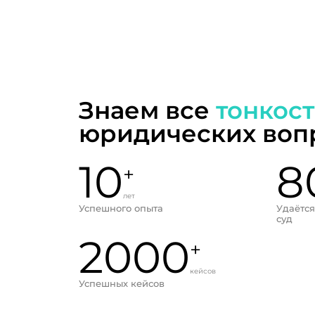
Знаем все
тонкос
юридических воп
10
8
+
лет
Успешного опыта
Удаётся
суд
2000
+
кейсов
Успешных кейсов