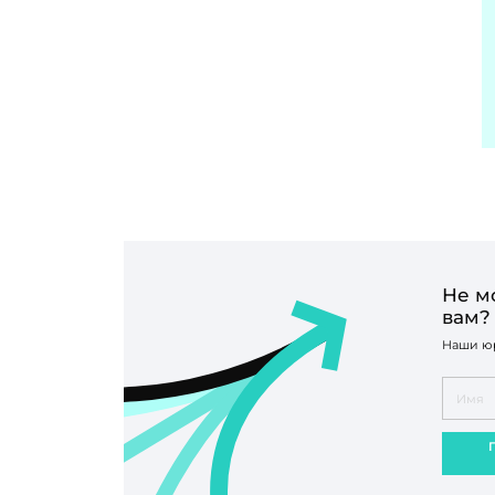
Не м
вам?
Наши юр