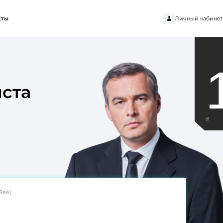
Личный кабинет
кты
ста
01