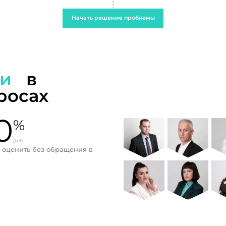
Начать решение проблемы
ти
в
росах
0
%
дел
 оценить без обращения в