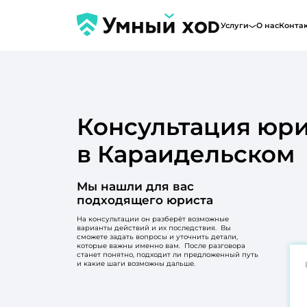
Услуги
О нас
Конта
Консультация юри
в Караидельском
Мы нашли для вас
подходящего юриста
На консультации он разберёт возможные
варианты действий и их последствия. Вы
сможете задать вопросы и уточнить детали,
которые важны именно вам. После разговора
станет понятно, подходит ли предложенный путь
и какие шаги возможны дальше.