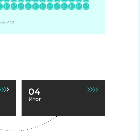
ce Pilot
04
Итог