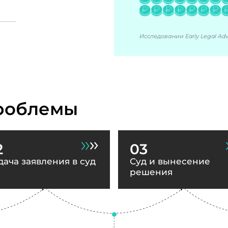
Исследовании Early Legal Advi
роблемы
2
03
дача заявления в суд
Суд и вынесение
решения