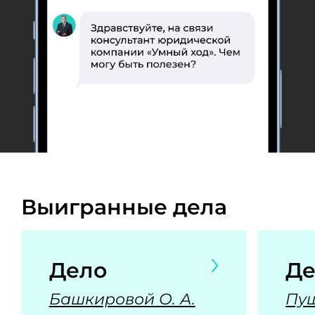
Выигранные дела
Дело
Де
Башкировой О. А.
Пуш