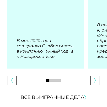
В ав
Юри
«Умн
В мае 2020 года
обра
гражданка О. обратилась
воп
в компанию «Умный ход» в
кре
г. Новороссийске.
зад
ВСЕ ВЫИГРАННЫЕ ДЕЛА