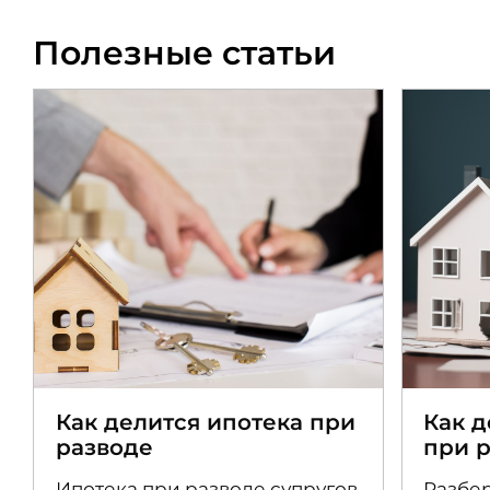
Полезные статьи
Как делится ипотека при
Как 
разводе
при 
Ипотека при разводе супругов
Разбер