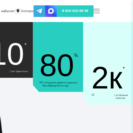
 кабинет
Котово
8 800 600 88 38
10
+
80
%
2к
+
/ лет практики
02
/ ситуаций удаётся оценить
без обращения в суд
03
/ успешных
кейсов