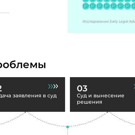
Исследовании Early Legal Advi
роблемы
2
03
дача заявления в суд
Суд и вынесение
решения