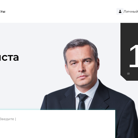
Личный
кты
ста
01