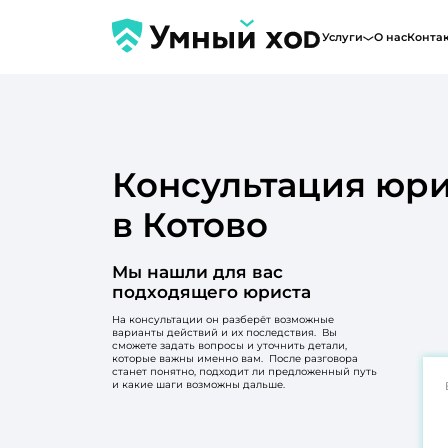
Услуги
О нас
Конта
Консультация юри
в Котово
Мы нашли для вас
подходящего юриста
На консультации он разберёт возможные
варианты действий и их последствия. Вы
сможете задать вопросы и уточнить детали,
которые важны именно вам. После разговора
станет понятно, подходит ли предложенный путь
и какие шаги возможны дальше.