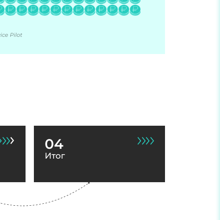
ce Pilot
04
Итог