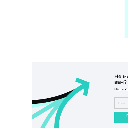
Не м
вам?
Наши юр