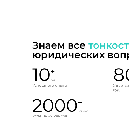
Знаем все
тонкос
юридических воп
10
8
+
лет
Успешного опыта
Удаётся
суд
2000
+
кейсов
Успешных кейсов