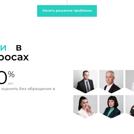
Начать решение проблемы
ти
в
росах
0
%
дел
 оценить без обращения в