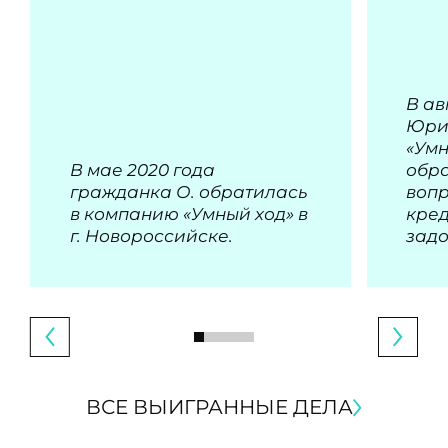
В ав
Юри
«Умн
В мае 2020 года
обра
гражданка О. обратилась
воп
в компанию «Умный ход» в
кре
г. Новороссийске.
зад
ВСЕ ВЫИГРАННЫЕ ДЕЛА