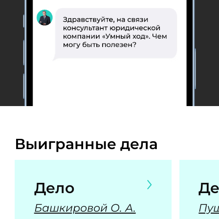
Выигранные дела
Дело
Де
Башкировой О. А.
Пуш