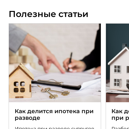
Полезные статьи
Как делится ипотека при
Как 
разводе
при 
Ипотека при разводе супругов
Разбер