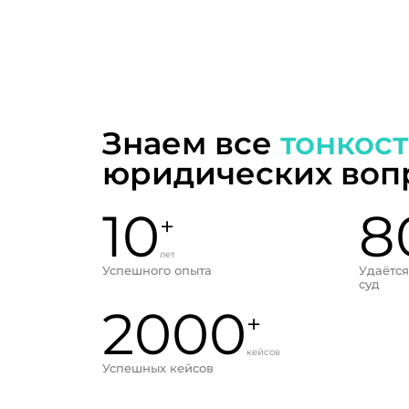
Знаем все
тонкос
юридических воп
10
8
+
лет
Успешного опыта
Удаётся
суд
2000
+
кейсов
Успешных кейсов