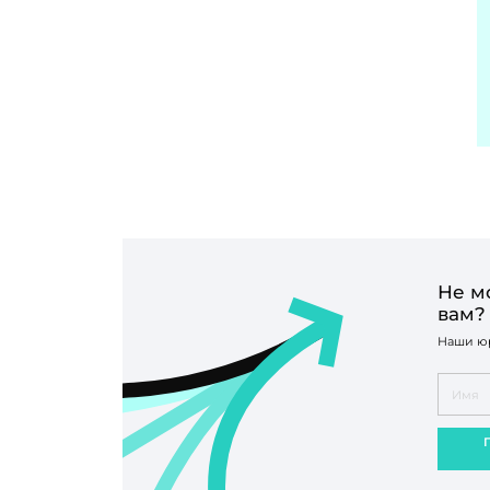
Не м
вам?
Наши юр