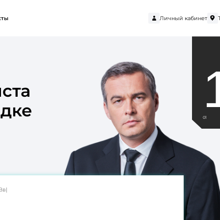
Личный кабинет
кты
ста
одке
01