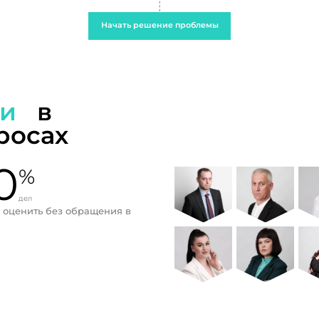
Начать решение проблемы
ти
в
росах
0
%
дел
 оценить без обращения в