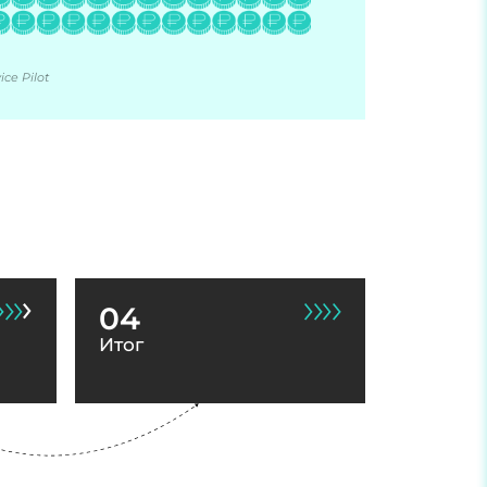
ce Pilot
04
Итог