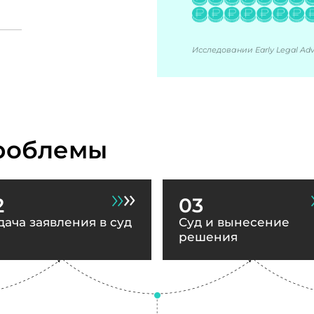
Исследовании Early Legal Advi
роблемы
2
03
дача заявления в суд
Суд и вынесение
решения