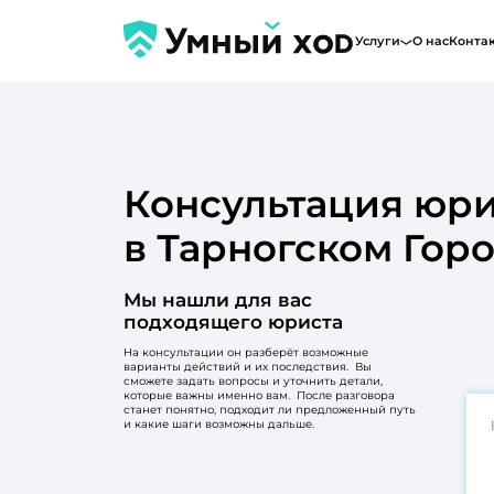
Услуги
О нас
Конта
Консультация юри
в Тарногском Гор
Мы нашли для вас
подходящего юриста
На консультации он разберёт возможные
варианты действий и их последствия. Вы
сможете задать вопросы и уточнить детали,
которые важны именно вам. После разговора
станет понятно, подходит ли предложенный путь
и какие шаги возможны дальше.