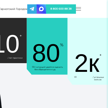
Тарногский Городок
8 800 600 88 38
10
+
80
%
2к
+
/ лет практики
02
/ ситуаций удаётся оценить
без обращения в суд
03
/ успешных
кейсов