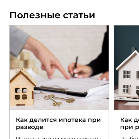
Полезные статьи
Как делится ипотека при
Как 
разводе
при 
Ипотека при разводе супругов
Разбер