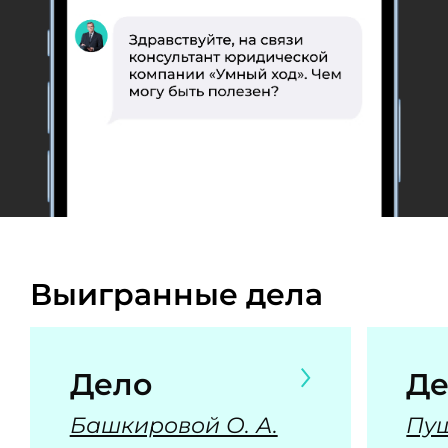
Выигранные дела
Дело
Де
Башкировой О. А.
Пуш