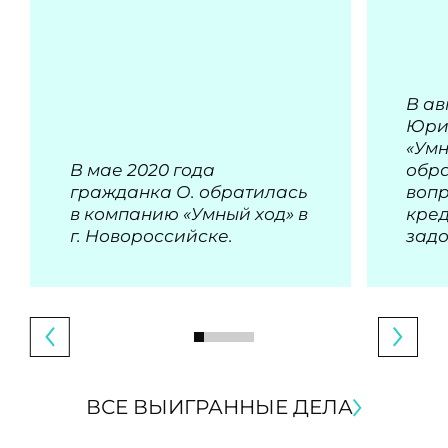
В ав
Юри
«Умн
В мае 2020 года
обра
гражданка О. обратилась
воп
в компанию «Умный ход» в
кре
г. Новороссийске.
зад
ВСЕ ВЫИГРАННЫЕ ДЕЛА