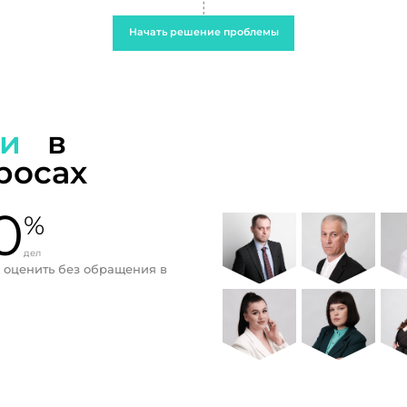
Начать решение проблемы
ти
в
росах
0
%
дел
 оценить без обращения в