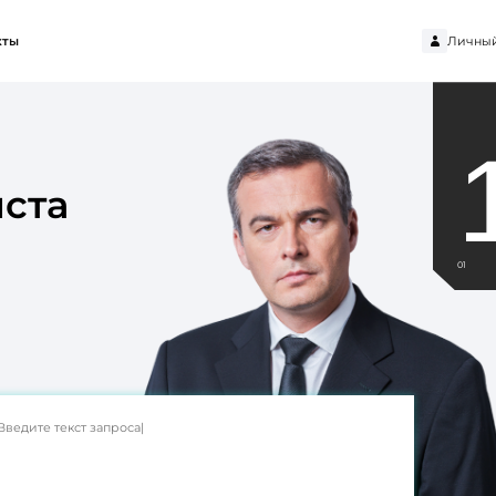
Личный
кты
ста
01