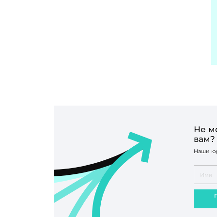
Не м
вам?
Наши юр