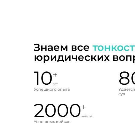
Знаем все
тонкос
юридических воп
10
8
+
лет
Успешного опыта
Удаётся
суд
2000
+
кейсов
Успешных кейсов