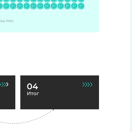
ce Pilot
04
Итог