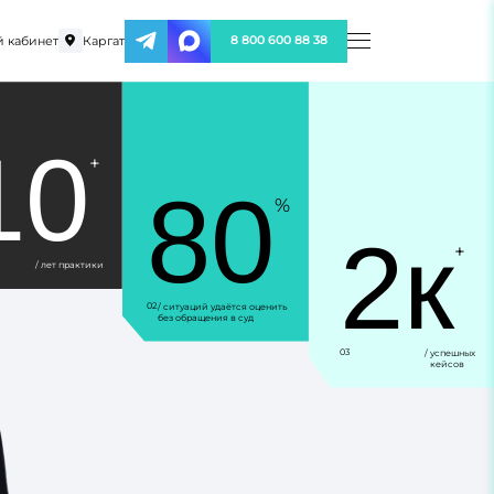
 кабинет
Каргат
8 800 600 88 38
10
+
80
%
2к
+
/ лет практики
02
/ ситуаций удаётся оценить
без обращения в суд
03
/ успешных
кейсов