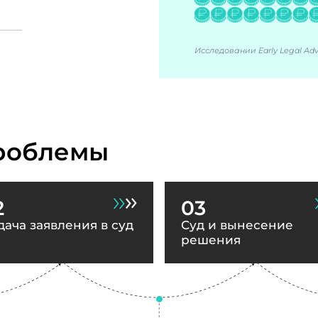
Исследовании Early Legal Advi
роблемы
2
03
дача заявления в суд
Суд и вынесение
решения