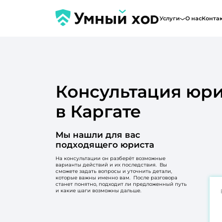
Услуги
О нас
Конта
Консультация юри
в Каргате
Мы нашли для вас
подходящего юриста
На консультации он разберёт возможные
варианты действий и их последствия. Вы
сможете задать вопросы и уточнить детали,
которые важны именно вам. После разговора
станет понятно, подходит ли предложенный путь
и какие шаги возможны дальше.