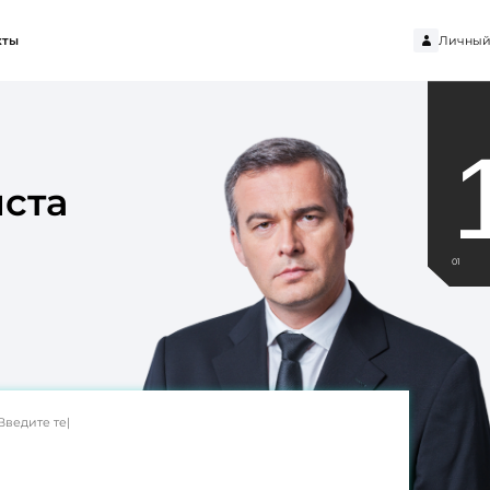
Личный
кты
ста
01