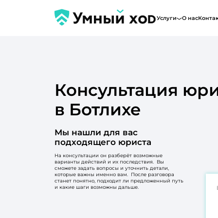
Услуги
О нас
Конта
Консультация юри
в Ботлихе
Мы нашли для вас
подходящего юриста
На консультации он разберёт возможные
варианты действий и их последствия. Вы
сможете задать вопросы и уточнить детали,
которые важны именно вам. После разговора
станет понятно, подходит ли предложенный путь
и какие шаги возможны дальше.