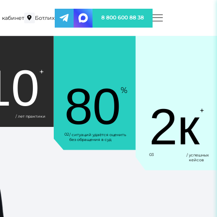
 кабинет
Ботлих
8 800 600 88 38
10
+
80
%
2к
+
/ лет практики
02
/ ситуаций удаётся оценить
без обращения в суд
03
/ успешных
кейсов