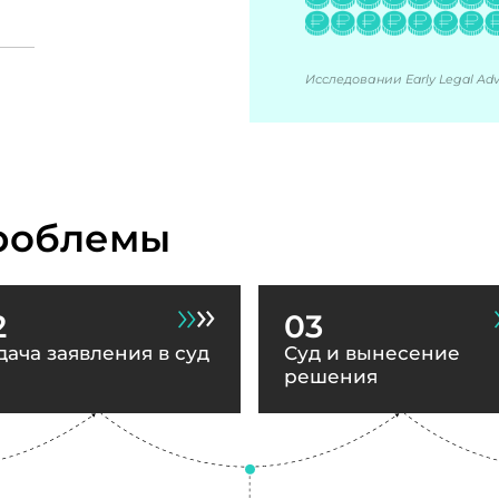
Исследовании Early Legal Advi
роблемы
2
03
дача заявления в суд
Суд и вынесение
решения