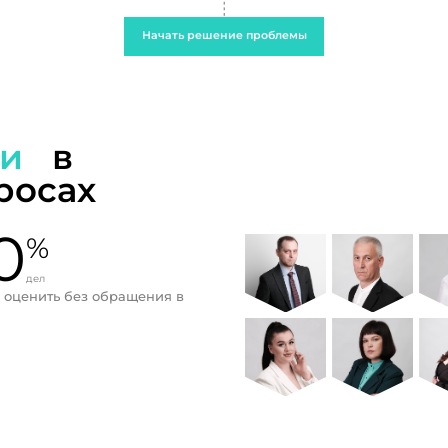
Начать решение проблемы
ти
в
росах
0
%
дел
 оценить без обращения в