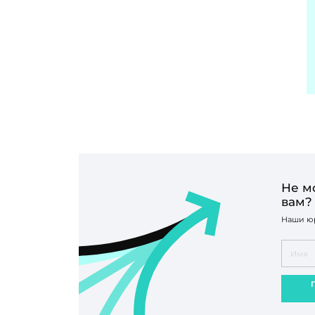
Не м
вам?
Наши юр