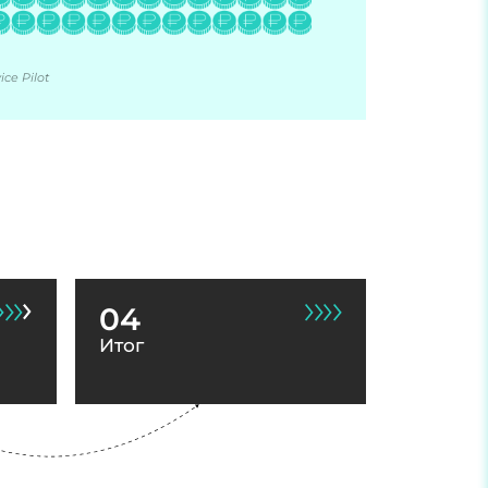
ce Pilot
04
Итог