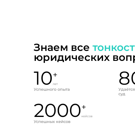
Знаем все
тонкос
юридических воп
10
8
+
лет
Успешного опыта
Удаётся
суд
2000
+
кейсов
Успешных кейсов