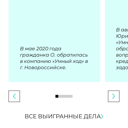
В ав
Юри
«Умн
В мае 2020 года
обра
гражданка О. обратилась
воп
в компанию «Умный ход» в
кре
г. Новороссийске.
зад
ВСЕ ВЫИГРАННЫЕ ДЕЛА