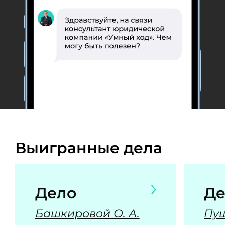
Выигранные дела
Дело
Де
Башкировой О. А.
Пуш