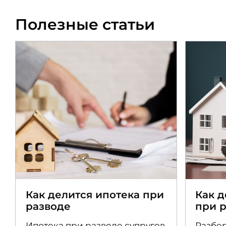
Полезные статьи
Как делится ипотека при
Как 
разводе
при 
Ипотека при разводе супругов
Разбер