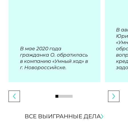
В ав
Юри
«Умн
В мае 2020 года
обра
гражданка О. обратилась
воп
в компанию «Умный ход» в
кре
г. Новороссийске.
зад
ВСЕ ВЫИГРАННЫЕ ДЕЛА