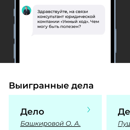
Выигранные дела
Дело
Де
Башкировой О. А.
Пуш