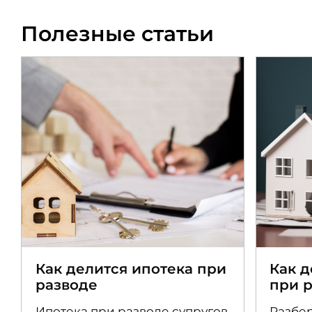
Полезные статьи
Как делится ипотека при
Как 
разводе
при 
Ипотека при разводе супругов
Разбер