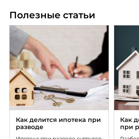
Полезные статьи
Как делится ипотека при
Как 
разводе
при 
Ипотека при разводе супругов
Разбер