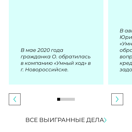
В ав
Юри
«Умн
В мае 2020 года
обра
гражданка О. обратилась
воп
в компанию «Умный ход» в
кре
г. Новороссийске.
зад
ВСЕ ВЫИГРАННЫЕ ДЕЛА