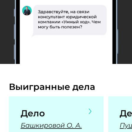
Выигранные дела
Дело
Де
Башкировой О. А.
Пуш