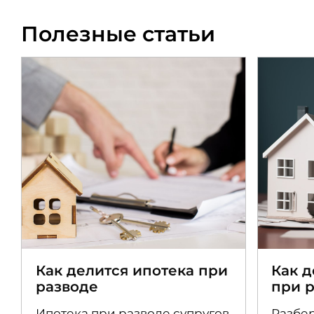
Полезные статьи
Как делится ипотека при
Как 
разводе
при 
Ипотека при разводе супругов
Разбер