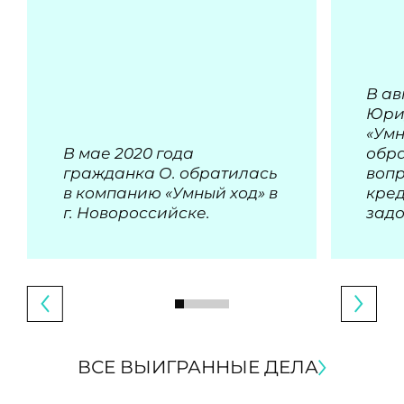
В ав
Юри
«Умн
В мае 2020 года
обра
гражданка О. обратилась
воп
в компанию «Умный ход» в
кре
г. Новороссийске.
зад
ВСЕ ВЫИГРАННЫЕ ДЕЛА