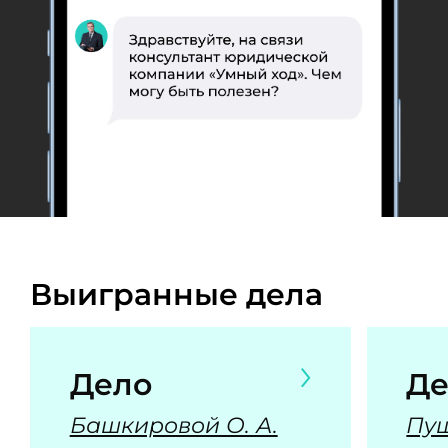
Выигранные дела
Дело
Де
Башкировой О. А.
Пуш