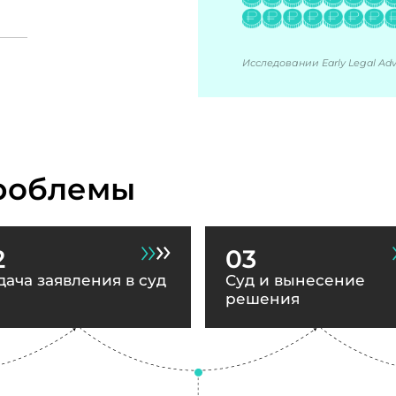
Исследовании Early Legal Advi
роблемы
2
03
дача заявления в суд
Суд и вынесение
решения