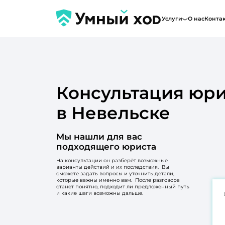
Услуги
О нас
Конта
Консультация юри
в Невельске
Мы нашли для вас
подходящего юриста
На консультации он разберёт возможные
варианты действий и их последствия. Вы
сможете задать вопросы и уточнить детали,
которые важны именно вам. После разговора
станет понятно, подходит ли предложенный путь
и какие шаги возможны дальше.