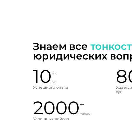
Знаем все
тонкос
юридических воп
10
8
+
лет
Успешного опыта
Удаётся
суд
2000
+
кейсов
Успешных кейсов