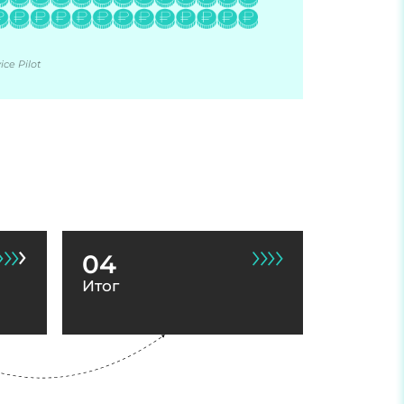
ce Pilot
04
Итог