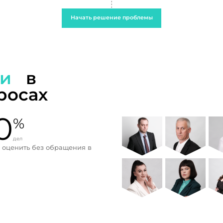
Начать решение проблемы
ти
в
росах
0
%
дел
 оценить без обращения в