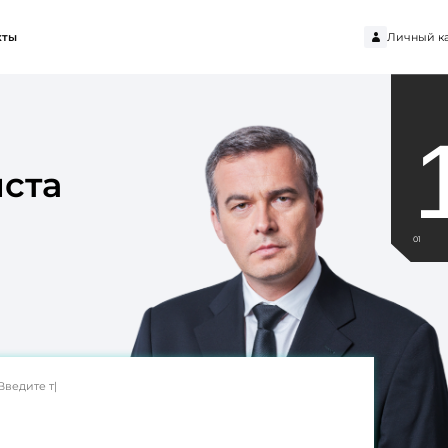
Личный к
кты
ста
01