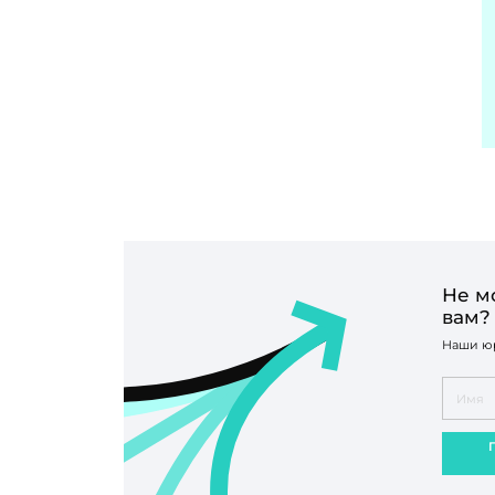
Не м
вам?
Наши юр