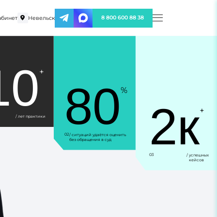
абинет
Невельск
8 800 600 88 38
10
+
80
%
2к
+
/ лет практики
02
/ ситуаций удаётся оценить
без обращения в суд
03
/ успешных
кейсов