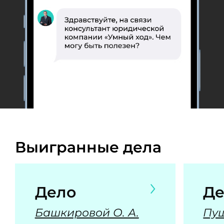
Выигранные дела
Дело
Де
Башкировой О. А.
Пуш