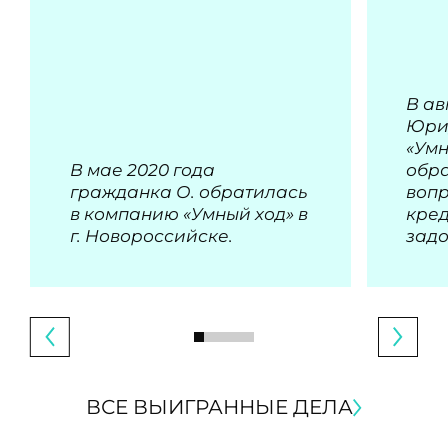
В ав
Юри
«Умн
В мае 2020 года
обра
гражданка О. обратилась
воп
в компанию «Умный ход» в
кре
г. Новороссийске.
зад
ВСЕ ВЫИГРАННЫЕ ДЕЛА