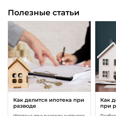
Полезные статьи
Как делится ипотека при
Как 
разводе
при 
Ипотека при разводе супругов
Разбер