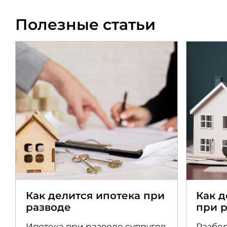
Полезные статьи
Как делится ипотека при
Как 
разводе
при 
Ипотека при разводе супругов
Разбер