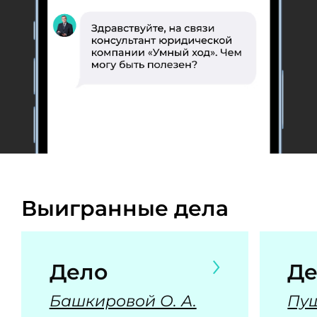
Выигранные дела
Дело
Де
Башкировой О. А.
Пуш