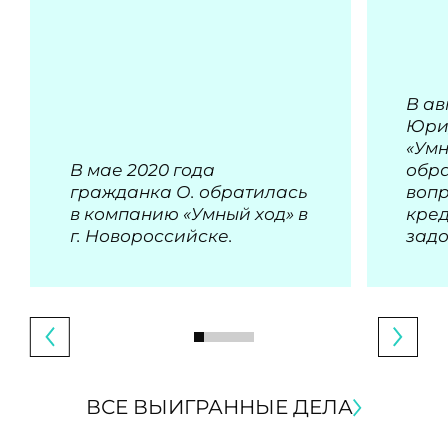
В ав
Юри
«Умн
В мае 2020 года
обра
гражданка О. обратилась
воп
в компанию «Умный ход» в
кре
г. Новороссийске.
зад
ВСЕ ВЫИГРАННЫЕ ДЕЛА