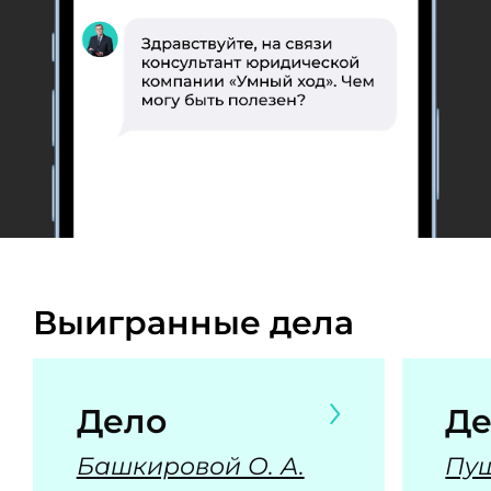
Выигранные дела
Дело
Де
Башкировой О. А.
Пуш