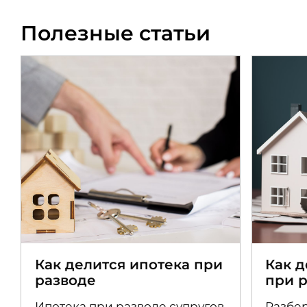
Полезные статьи
Как делится ипотека при
Как 
разводе
при 
Ипотека при разводе супругов
Разбер