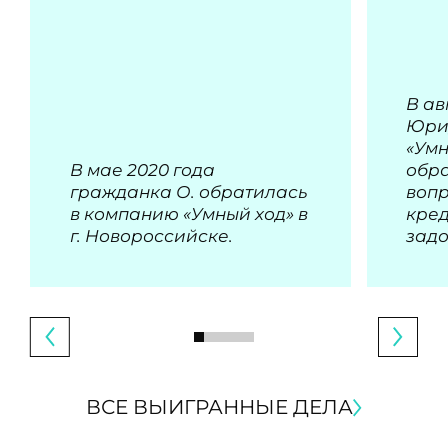
В ав
Юри
«Умн
В мае 2020 года
обра
гражданка О. обратилась
воп
в компанию «Умный ход» в
кре
г. Новороссийске.
зад
ВСЕ ВЫИГРАННЫЕ ДЕЛА