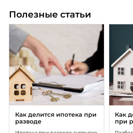
Полезные статьи
Как делится ипотека при
Как 
разводе
при 
Ипотека при разводе супругов
Разбер