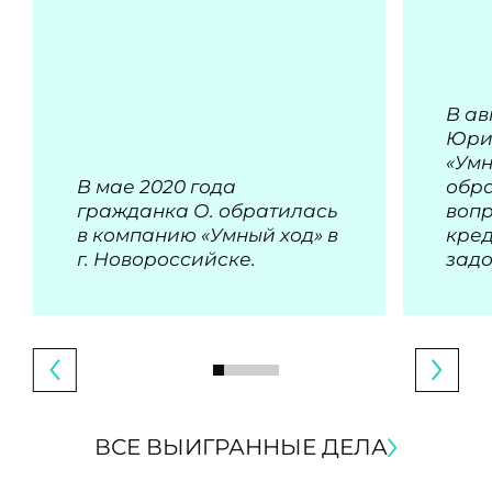
В ав
Юри
«Умн
В мае 2020 года
обра
гражданка О. обратилась
воп
в компанию «Умный ход» в
кре
г. Новороссийске.
зад
ВСЕ ВЫИГРАННЫЕ ДЕЛА