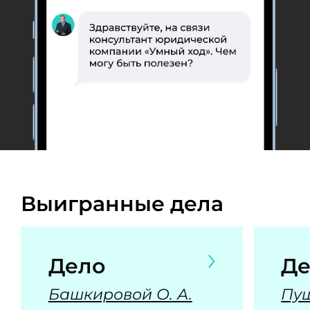
Выигранные дела
Дело
Де
Башкировой О. А.
Пуш