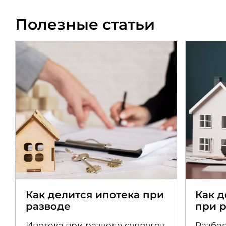
Полезные статьи
Как делится ипотека при
Как 
разводе
при 
Ипотека при разводе супругов
Разбер