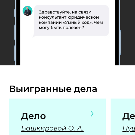
Выигранные дела
Дело
Де
Башкировой О. А.
Пуш