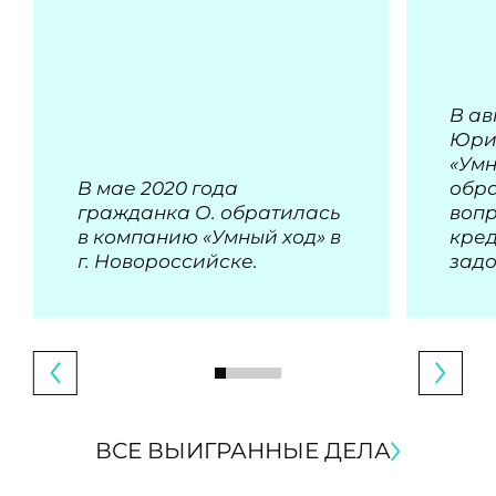
В ав
Юри
«Умн
В мае 2020 года
обра
гражданка О. обратилась
воп
в компанию «Умный ход» в
кре
г. Новороссийске.
зад
ВСЕ ВЫИГРАННЫЕ ДЕЛА