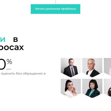
Начать решение проблемы
ти
в
росах
0
%
дел
 оценить без обращения в