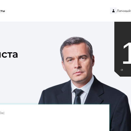
Личный 
кты
ста
01