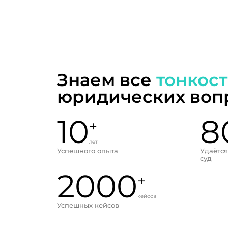
Знаем все
тонкос
юридических воп
10
8
+
лет
Успешного опыта
Удаётся
суд
2000
+
кейсов
Успешных кейсов