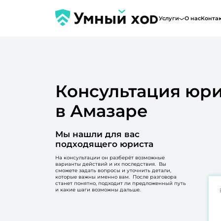
Услуги
О нас
Конта
Консультация юри
в Амазаре
Мы нашли для вас
подходящего юриста
На консультации он разберёт возможные
варианты действий и их последствия. Вы
сможете задать вопросы и уточнить детали,
которые важны именно вам. После разговора
станет понятно, подходит ли предложенный путь
и какие шаги возможны дальше.