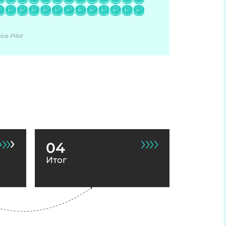
ce Pilot
04
Итог