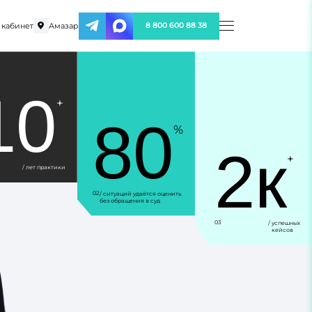
кабинет
Амазар
8 800 600 88 38
10
+
80
%
2к
+
/ лет практики
02
/ ситуаций удаётся оценить
без обращения в суд
03
/ успешных
кейсов