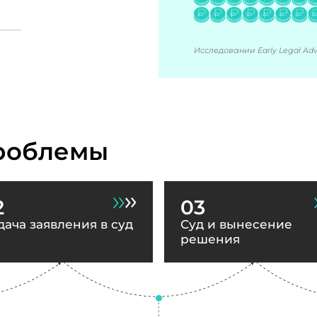
Исследовании Early Legal Advi
роблемы
2
03
дача заявления в суд
Суд и вынесение
решения