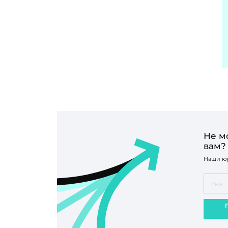
Не м
вам?
Наши юр