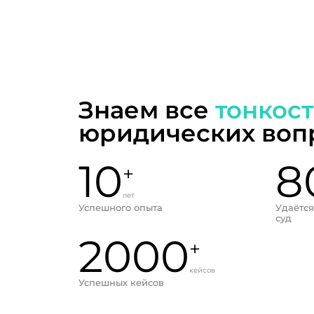
Знаем все
тонкос
юридических воп
10
8
+
лет
Успешного опыта
Удаётся
суд
2000
+
кейсов
Успешных кейсов