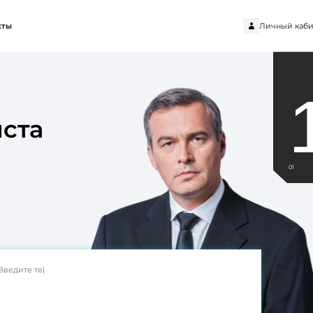
Личный каби
кты
ста
01