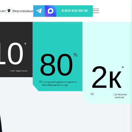
нет
Верховажье
8 800 600 88 38
10
+
80
%
2к
+
/ лет практики
02
/ ситуаций удаётся оценить
без обращения в суд
03
/ успешных
кейсов