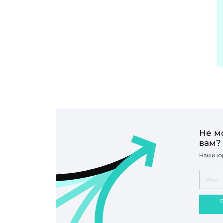
Не м
вам?
Наши юр