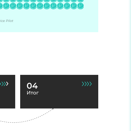
ce Pilot
04
Итог