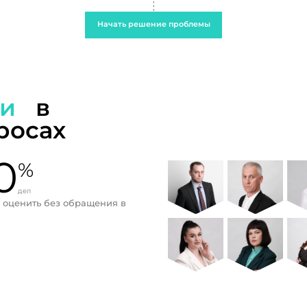
Начать решение проблемы
ти
в
росах
0
%
дел
 оценить без обращения в