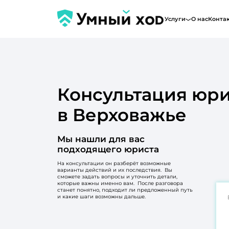
Услуги
О нас
Конта
Консультация юри
в Верховажье
Мы нашли для вас
подходящего юриста
На консультации он разберёт возможные
варианты действий и их последствия. Вы
сможете задать вопросы и уточнить детали,
которые важны именно вам. После разговора
станет понятно, подходит ли предложенный путь
и какие шаги возможны дальше.