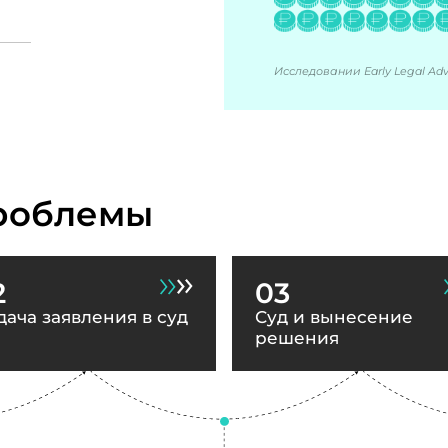
Исследовании Early Legal Advi
роблемы
2
03
дача заявления в суд
Суд и вынесение
решения