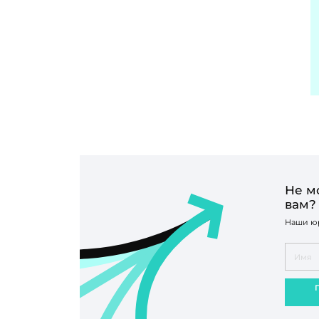
Не м
вам?
Наши юр