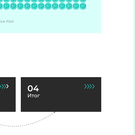
ce Pilot
04
Итог