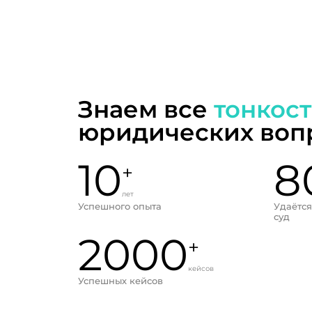
Знаем все
тонкос
юридических воп
10
8
+
лет
Успешного опыта
Удаётся
суд
2000
+
кейсов
Успешных кейсов