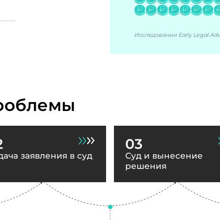
Исследовании Early Legal Advi
роблемы
2
03
дача заявления в суд
Суд и вынесение
решения