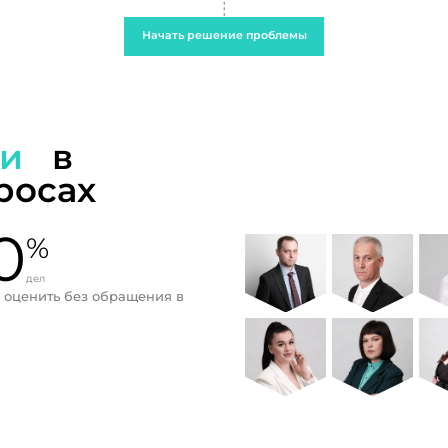
Начать решение проблемы
ти
в
росах
0
%
дел
 оценить без обращения в