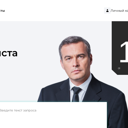
Личный к
кты
ста
01