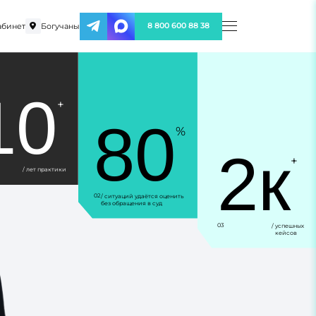
абинет
Богучаны
8 800 600 88 38
10
+
80
%
2к
+
/ лет практики
02
/ ситуаций удаётся оценить
без обращения в суд
03
/ успешных
кейсов