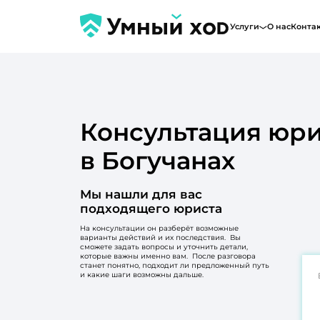
Услуги
О нас
Конта
Консультация юри
в Богучанах
Мы нашли для вас
подходящего юриста
На консультации он разберёт возможные
варианты действий и их последствия. Вы
сможете задать вопросы и уточнить детали,
которые важны именно вам. После разговора
станет понятно, подходит ли предложенный путь
и какие шаги возможны дальше.