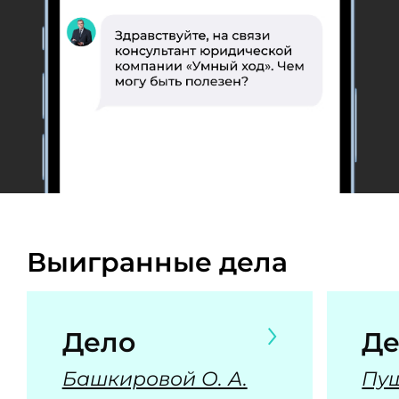
Выигранные дела
Дело
Де
Башкировой О. А.
Пуш