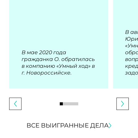
В ав
Юри
«Умн
В мае 2020 года
обра
гражданка О. обратилась
воп
в компанию «Умный ход» в
кре
г. Новороссийске.
зад
ВСЕ ВЫИГРАННЫЕ ДЕЛА