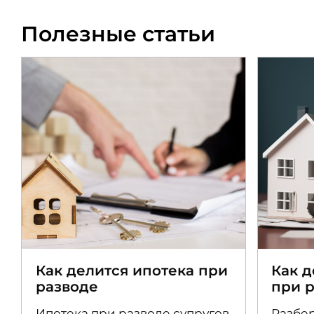
Полезные статьи
Как делится ипотека при
Как 
разводе
при 
Ипотека при разводе супругов
Разбер