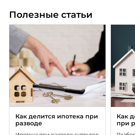
Полезные статьи
Как делится ипотека при
Как 
разводе
при 
Ипотека при разводе супругов
Разбер