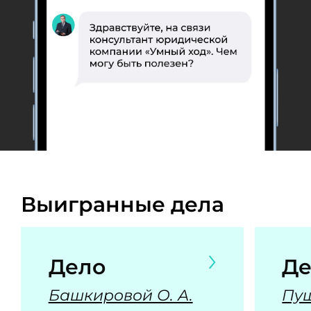
Выигранные дела
Дело
Де
Башкировой О. А.
Пуш