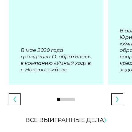
В ав
Юри
«Умн
В мае 2020 года
обра
гражданка О. обратилась
воп
в компанию «Умный ход» в
кре
г. Новороссийске.
зад
ВСЕ ВЫИГРАННЫЕ ДЕЛА