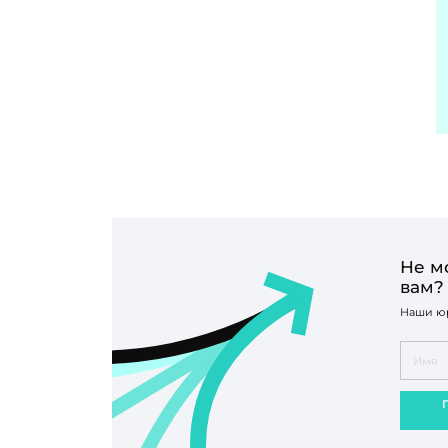
Не м
вам?
Наши юр