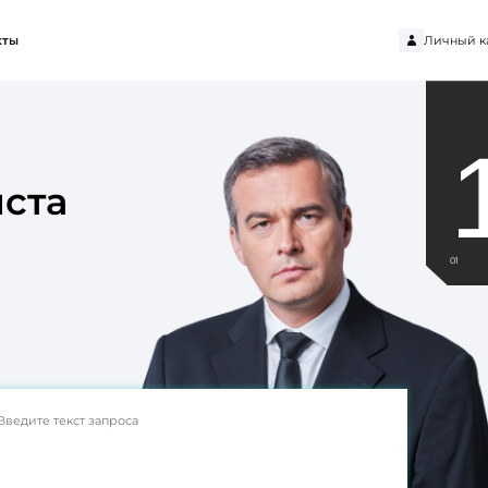
Личный к
кты
ста
01