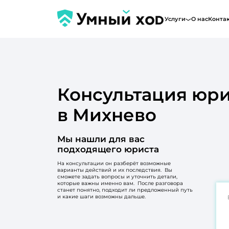
Услуги
О нас
Конта
Консультация юри
в Михнево
Мы нашли для вас
подходящего юриста
На консультации он разберёт возможные
варианты действий и их последствия. Вы
сможете задать вопросы и уточнить детали,
которые важны именно вам. После разговора
станет понятно, подходит ли предложенный путь
и какие шаги возможны дальше.