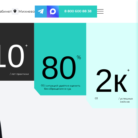
абинет
Михнево
8 800 600 88 38
10
+
80
%
2к
+
/ лет практики
02
/ ситуаций удаётся оценить
без обращения в суд
03
/ успешных
кейсов