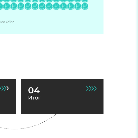
ce Pilot
04
Итог