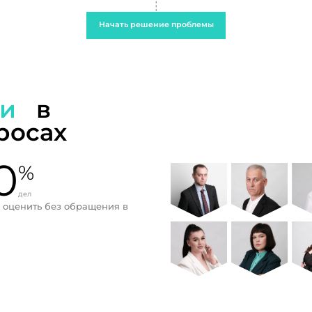
Начать решение проблемы
ти
в
росах
0
%
дел
 оценить без обращения в