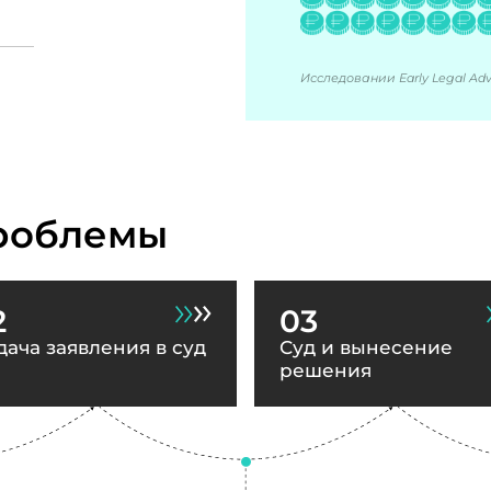
Исследовании Early Legal Advi
роблемы
2
03
дача заявления в суд
Суд и вынесение
решения