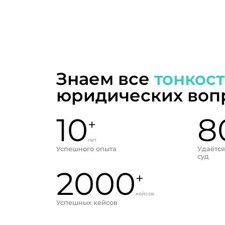
Знаем все
тонкос
юридических воп
10
8
+
лет
Успешного опыта
Удаётся
суд
2000
+
кейсов
Успешных кейсов