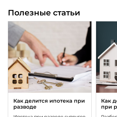
Полезные статьи
Как делится ипотека при
Как 
разводе
при 
Ипотека при разводе супругов
Разбер