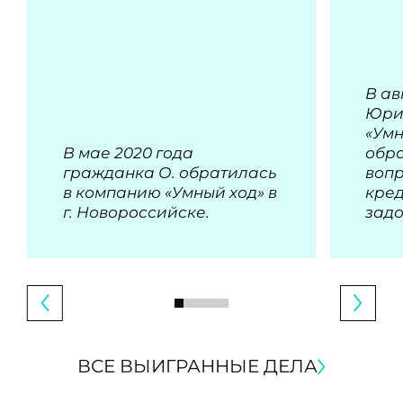
В ав
Юри
«Умн
В мае 2020 года
обра
гражданка О. обратилась
воп
в компанию «Умный ход» в
кре
г. Новороссийске.
зад
ВСЕ ВЫИГРАННЫЕ ДЕЛА