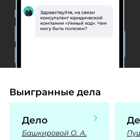
Выигранные дела
Дело
Де
Башкировой О. А.
Пуш