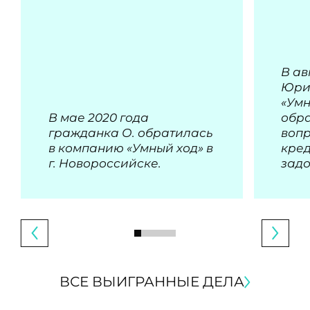
В ав
Юри
«Умн
В мае 2020 года
обра
гражданка О. обратилась
воп
в компанию «Умный ход» в
кре
г. Новороссийске.
зад
ВСЕ ВЫИГРАННЫЕ ДЕЛА