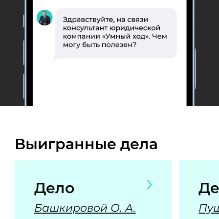
Выигранные дела
Дело
Де
Башкировой О. А.
Пуш