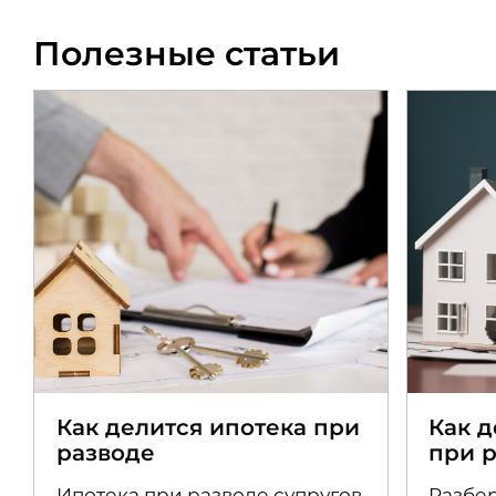
Полезные статьи
Как делится ипотека при
Как 
разводе
при 
Ипотека при разводе супругов
Разбер