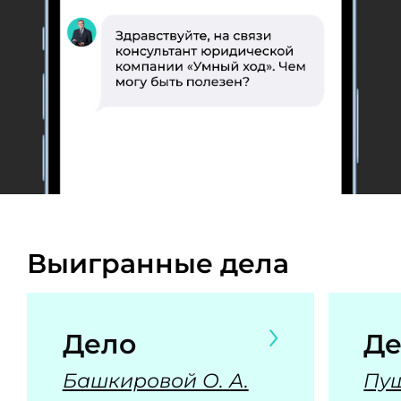
Выигранные дела
Дело
Де
Башкировой О. А.
Пуш