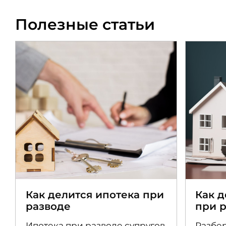
Полезные статьи
Как делится ипотека при
Как 
разводе
при 
Ипотека при разводе супругов
Разбер