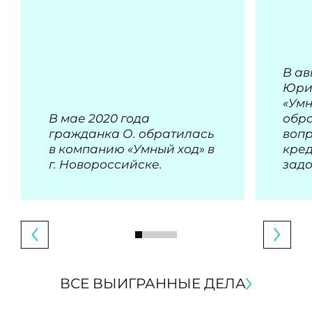
В ав
Юри
«Умн
В мае 2020 года
обра
гражданка О. обратилась
воп
в компанию «Умный ход» в
кре
г. Новороссийске.
зад
ВСЕ ВЫИГРАННЫЕ ДЕЛА