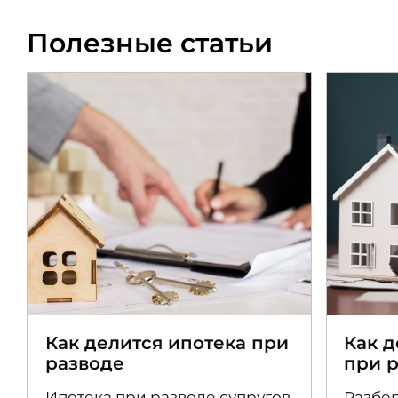
Полезные статьи
Как делится ипотека при
Как 
разводе
при 
Ипотека при разводе супругов
Разбер