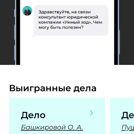
Выигранные дела
Дело
Де
Башкировой О. А.
Пуш