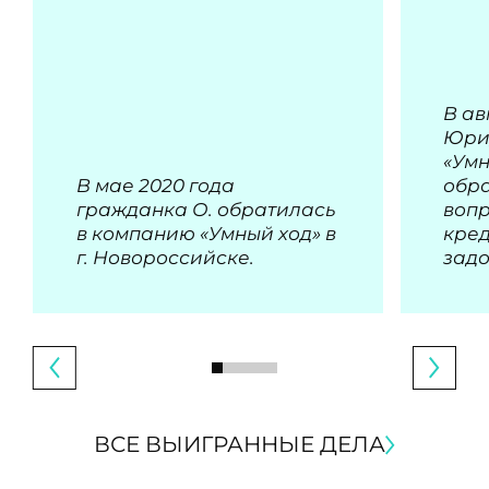
В ав
Юри
«Умн
В мае 2020 года
обра
гражданка О. обратилась
воп
в компанию «Умный ход» в
кре
г. Новороссийске.
зад
ВСЕ ВЫИГРАННЫЕ ДЕЛА