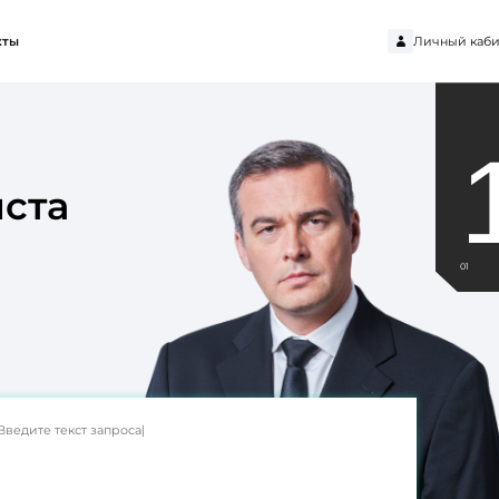
Личный каби
кты
ста
01