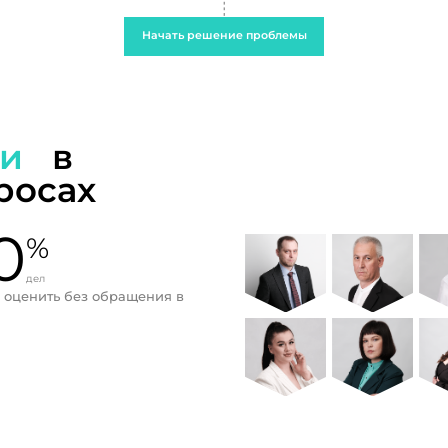
Начать решение проблемы
ти
в
росах
0
%
дел
 оценить без обращения в