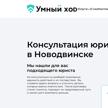
Услуги
О нас
Конта
Консультация юри
в Новодвинске
Мы нашли для вас
подходящего юриста
На консультации он разберёт возможные
варианты действий и их последствия. Вы
сможете задать вопросы и уточнить детали,
которые важны именно вам. После разговора
станет понятно, подходит ли предложенный путь
и какие шаги возможны дальше.