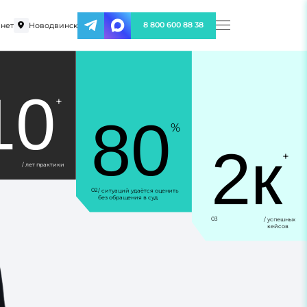
нет
Новодвинск
8 800 600 88 38
10
+
80
%
2к
+
/ лет практики
02
/ ситуаций удаётся оценить
без обращения в суд
03
/ успешных
кейсов