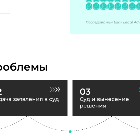
Исследовании Early Legal Advi
роблемы
2
03
дача заявления в суд
Суд и вынесение
решения