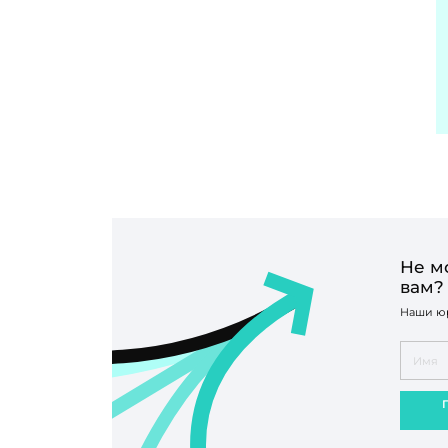
Не м
вам?
Наши юр