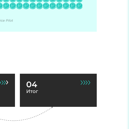
ce Pilot
04
Итог