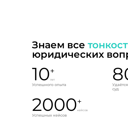
Знаем все
тонкос
юридических воп
10
8
+
лет
Успешного опыта
Удаётся
суд
2000
+
кейсов
Успешных кейсов