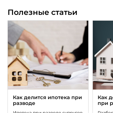
Полезные статьи
Как делится ипотека при
Как 
разводе
при 
Ипотека при разводе супругов
Разбер