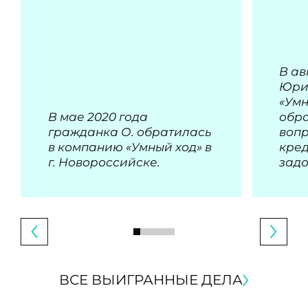
В ав
Юри
«Умн
В мае 2020 года
обра
гражданка О. обратилась
воп
в компанию «Умный ход» в
кре
г. Новороссийске.
зад
ВСЕ ВЫИГРАННЫЕ ДЕЛА