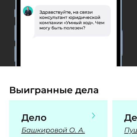
Выигранные дела
Дело
Де
Башкировой О. А.
Пуш