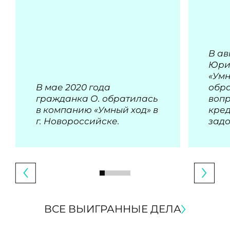
В ав
Юри
«Умн
В мае 2020 года
обра
гражданка О. обратилась
воп
в компанию «Умный ход» в
кре
г. Новороссийске.
зад
ВСЕ ВЫИГРАННЫЕ ДЕЛА