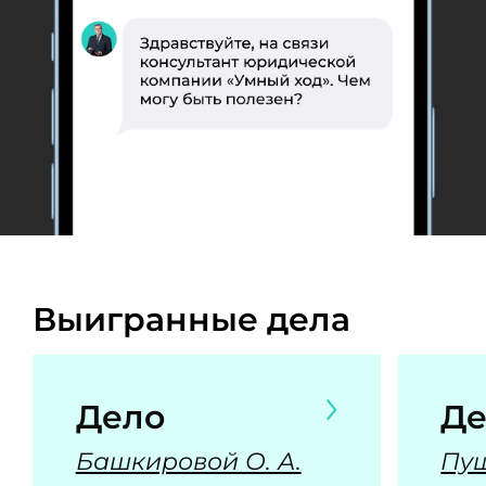
Выигранные дела
Дело
Де
Башкировой О. А.
Пуш