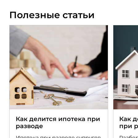
Полезные статьи
Как делится ипотека при
Как 
разводе
при 
Ипотека при разводе супругов
Разбер