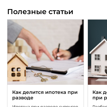
Полезные статьи
Как делится ипотека при
Как 
разводе
при 
Ипотека при разводе супругов
Разбер