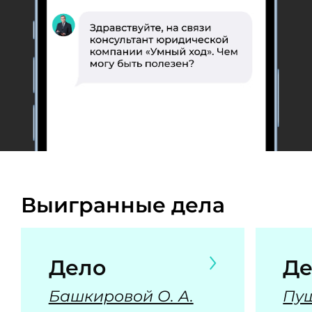
Выигранные дела
Дело
Де
Башкировой О. А.
Пуш