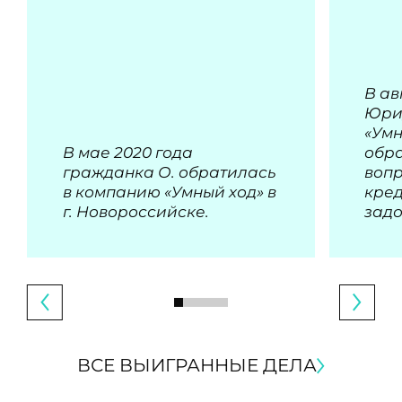
В ав
Юри
«Умн
В мае 2020 года
обра
гражданка О. обратилась
воп
в компанию «Умный ход» в
кре
г. Новороссийске.
зад
ВСЕ ВЫИГРАННЫЕ ДЕЛА