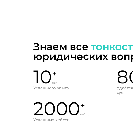
Знаем все
тонкос
юридических воп
10
8
+
лет
Успешного опыта
Удаётся
суд
2000
+
кейсов
Успешных кейсов