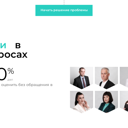
Начать решение проблемы
ти
в
росах
0
%
дел
 оценить без обращения в