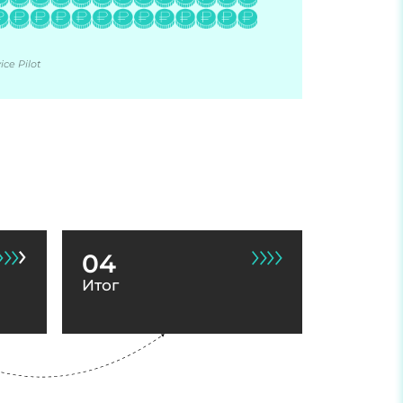
ce Pilot
04
Итог