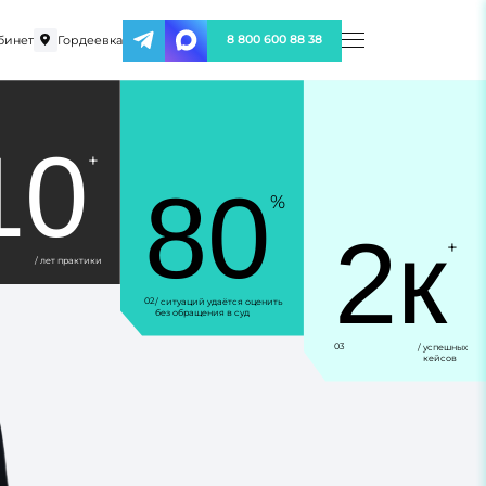
бинет
Гордеевка
8 800 600 88 38
10
+
80
%
2к
+
/ лет практики
02
/ ситуаций удаётся оценить
без обращения в суд
03
/ успешных
кейсов