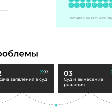
Исследовании Early Legal Advi
роблемы
2
03
дача заявления в суд
Суд и вынесение
решения