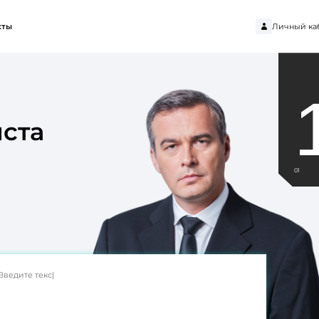
Личный ка
кты
ста
01