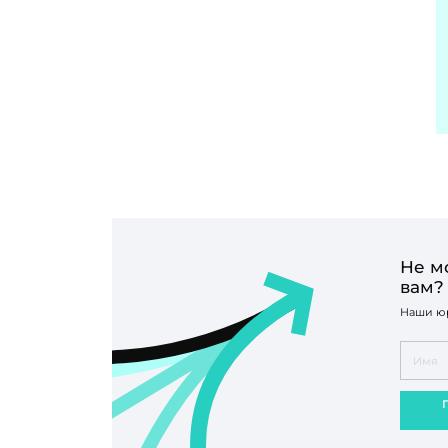
Не м
вам?
Наши юр