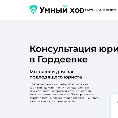
Услуги
О нас
Конта
Консультация юри
в Гордеевке
Мы нашли для вас
подходящего юриста
На консультации он разберёт возможные
варианты действий и их последствия. Вы
сможете задать вопросы и уточнить детали,
которые важны именно вам. После разговора
станет понятно, подходит ли предложенный путь
и какие шаги возможны дальше.