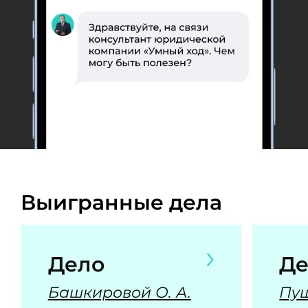
Выигранные дела
Дело
Де
Башкировой О. А.
Пуш