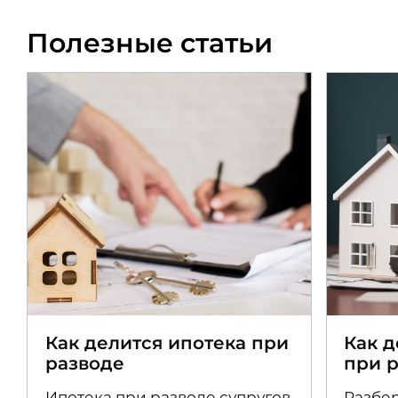
Полезные статьи
Как делится ипотека при
Как 
разводе
при 
Ипотека при разводе супругов
Разбер