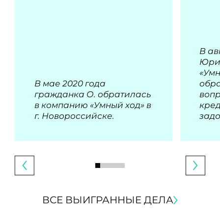
В ав
Юри
«Умн
В мае 2020 года
обра
гражданка О. обратилась
воп
в компанию «Умный ход» в
кре
г. Новороссийске.
зад
ВСЕ ВЫИГРАННЫЕ ДЕЛА