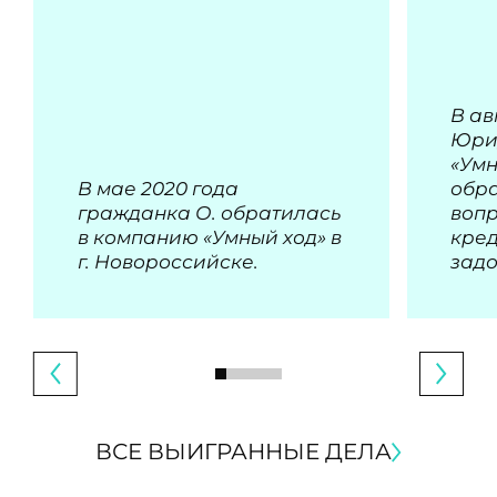
В ав
Юри
«Умн
В мае 2020 года
обра
гражданка О. обратилась
воп
в компанию «Умный ход» в
кре
г. Новороссийске.
зад
ВСЕ ВЫИГРАННЫЕ ДЕЛА