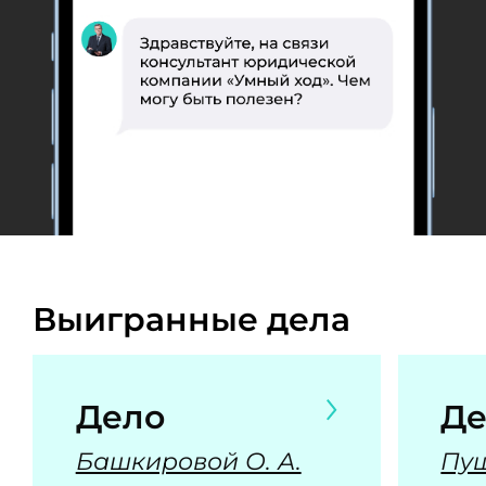
Выигранные дела
Дело
Де
Башкировой О. А.
Пуш