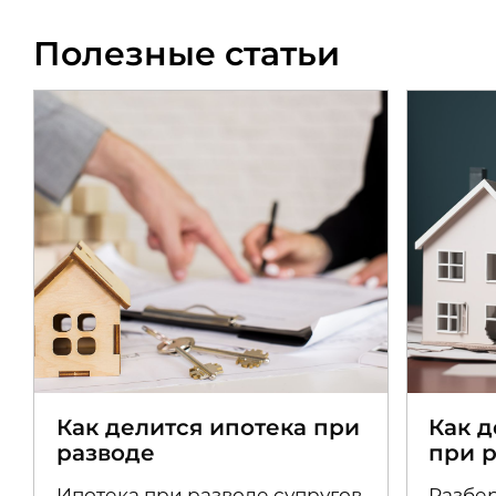
Полезные статьи
Как делится ипотека при
Как 
разводе
при 
Ипотека при разводе супругов
Разбер