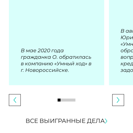
В ав
Юри
«Умн
В мае 2020 года
обра
гражданка О. обратилась
воп
в компанию «Умный ход» в
кре
г. Новороссийске.
зад
ВСЕ ВЫИГРАННЫЕ ДЕЛА