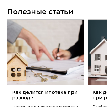
Полезные статьи
Как делится ипотека при
Как 
разводе
при 
Ипотека при разводе супругов
Разбер