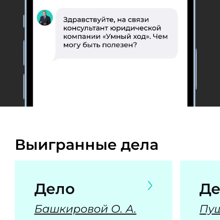
Выигранные дела
Дело
Де
Башкировой О. А.
Пуш