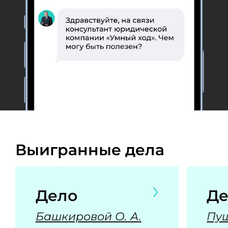
Выигранные дела
Дело
Де
Башкировой О. А.
Пуш