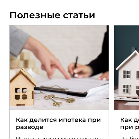
Полезные статьи
Как делится ипотека при
Как 
разводе
при 
Ипотека при разводе супругов
Разбер