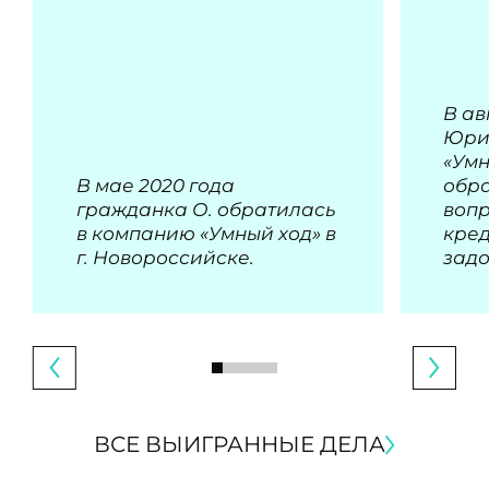
В ав
Юри
«Умн
В мае 2020 года
обра
гражданка О. обратилась
воп
в компанию «Умный ход» в
кре
г. Новороссийске.
зад
ВСЕ ВЫИГРАННЫЕ ДЕЛА