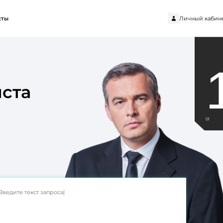
Личный кабин
кты
ста
01