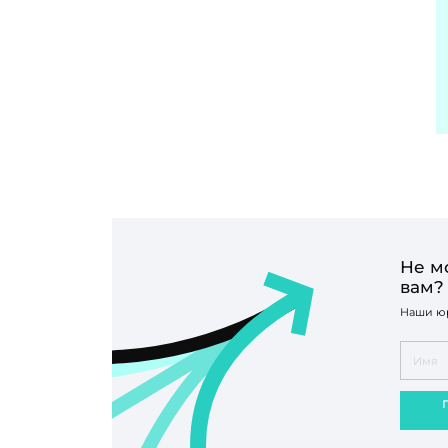
Не м
вам?
Наши юр