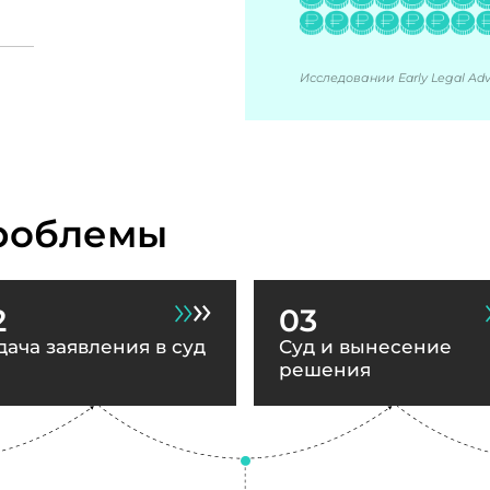
Исследовании Early Legal Advi
роблемы
2
03
дача заявления в суд
Суд и вынесение
решения