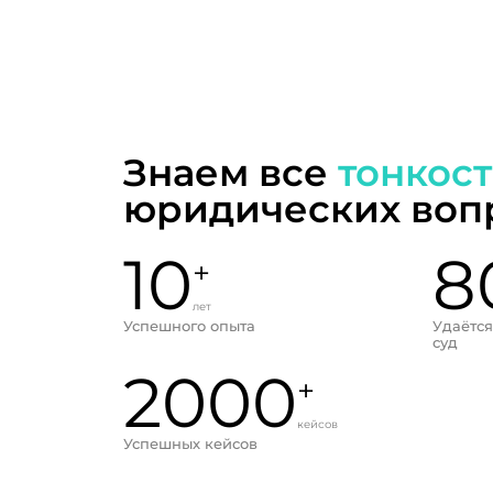
Знаем все
тонкос
юридических воп
10
8
+
лет
Успешного опыта
Удаётся
суд
2000
+
кейсов
Успешных кейсов