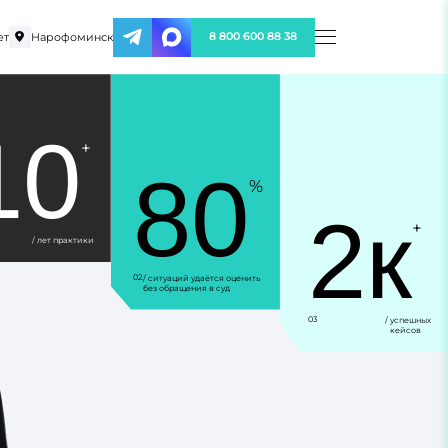
ет
Нарофоминск
8 800 600 88 38
10
+
80
%
2к
+
/ лет практики
02
/ ситуаций удаётся оценить
без обращения в суд
03
/ успешных
кейсов