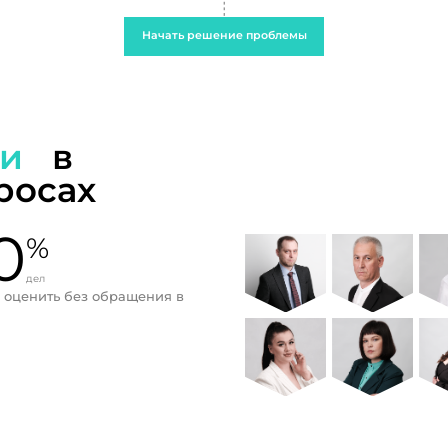
Начать решение проблемы
ти
в
росах
0
%
дел
 оценить без обращения в