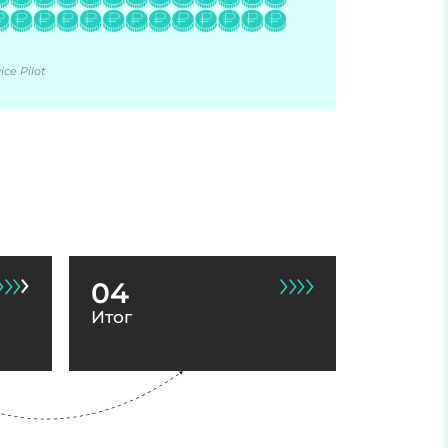
ce Pilot
04
Итог