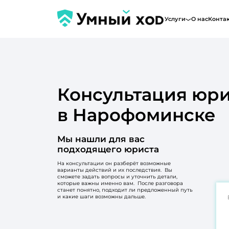
Услуги
О нас
Конта
Консультация юри
в Нарофоминске
Мы нашли для вас
подходящего юриста
На консультации он разберёт возможные
варианты действий и их последствия. Вы
сможете задать вопросы и уточнить детали,
которые важны именно вам. После разговора
станет понятно, подходит ли предложенный путь
и какие шаги возможны дальше.