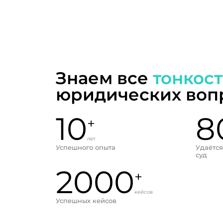
Знаем все
тонкос
юридических воп
10
8
+
лет
Успешного опыта
Удаётся
суд
2000
+
кейсов
Успешных кейсов