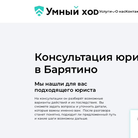
Услуги
О нас
Конта
Консультация юри
в Барятино
Мы нашли для вас
подходящего юриста
На консультации он разберёт возможные
варианты действий и их последствия. Вы
сможете задать вопросы и уточнить детали,
которые важны именно вам. После разговора
станет понятно, подходит ли предложенный путь
и какие шаги возможны дальше.