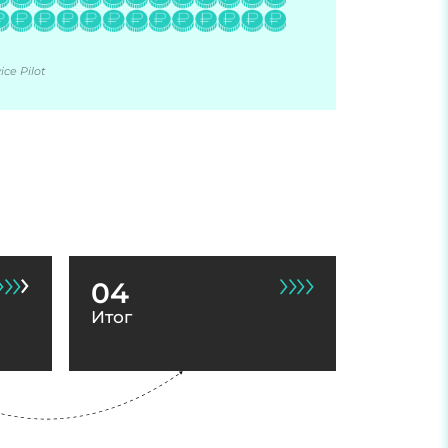
ce Pilot
04
Итог