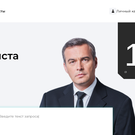
Личный ка
кты
ста
01