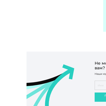
Не м
вам?
Наши юр