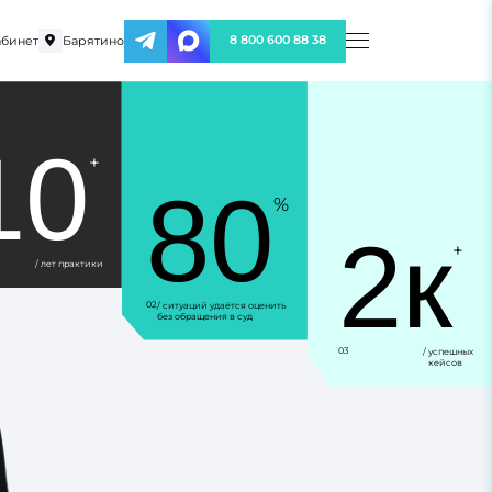
бинет
Барятино
8 800 600 88 38
10
+
80
%
2к
+
/ лет практики
02
/ ситуаций удаётся оценить
без обращения в суд
03
/ успешных
кейсов