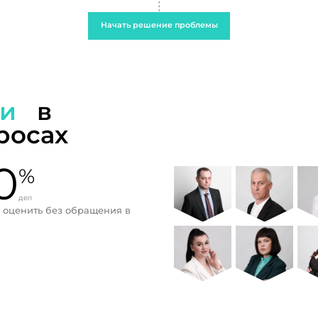
Начать решение проблемы
ти
в
росах
0
%
дел
 оценить без обращения в