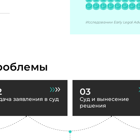
Исследовании Early Legal Advi
роблемы
2
03
дача заявления в суд
Суд и вынесение
решения