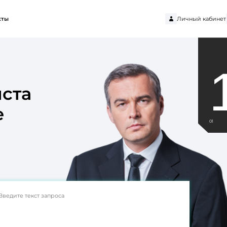
Личный кабинет
кты
ста
е
01