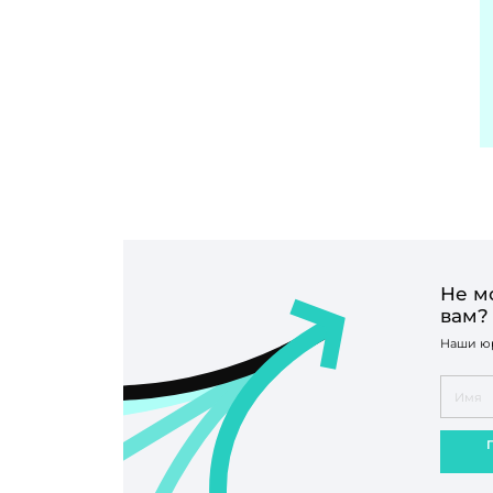
Не м
вам?
Наши юр