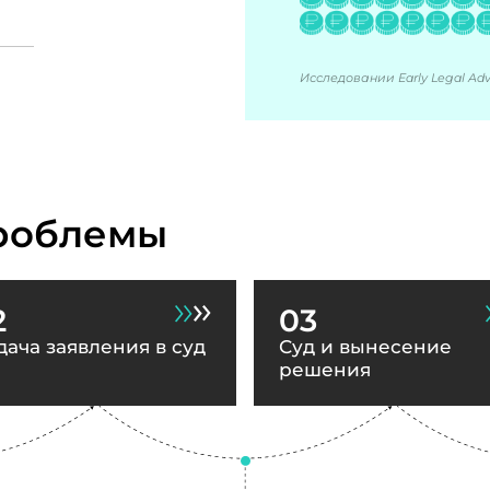
Исследовании Early Legal Advi
роблемы
2
03
дача заявления в суд
Суд и вынесение
решения