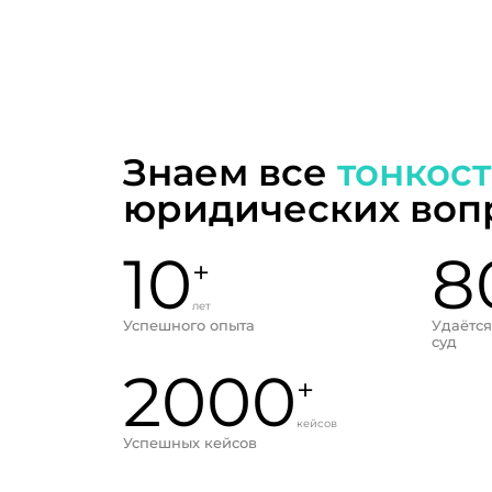
Знаем все
тонкос
юридических воп
10
8
+
лет
Успешного опыта
Удаётся
суд
2000
+
кейсов
Успешных кейсов