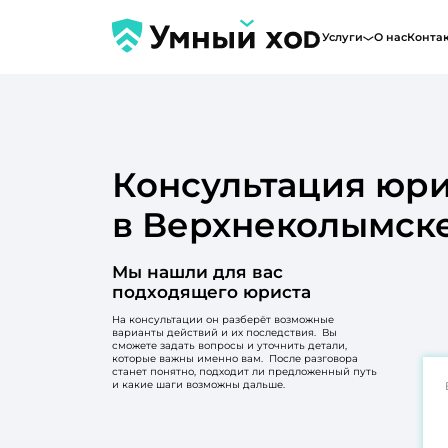
Услуги
О нас
Конта
Консультация юри
в Верхнеколымск
Мы нашли для вас
подходящего юриста
На консультации он разберёт возможные
варианты действий и их последствия. Вы
сможете задать вопросы и уточнить детали,
которые важны именно вам. После разговора
станет понятно, подходит ли предложенный путь
и какие шаги возможны дальше.