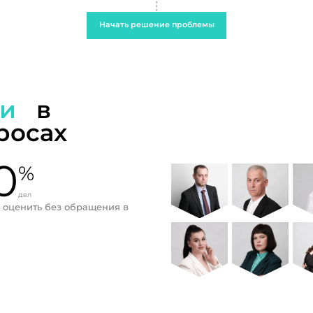
Начать решение проблемы
ти
в
росах
0
%
дел
 оценить без обращения в