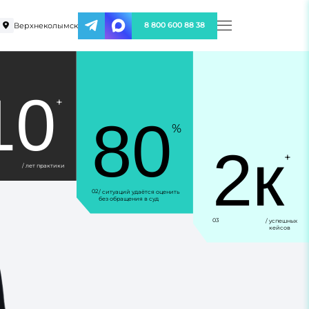
Верхнеколымск
8 800 600 88 38
10
+
80
%
2к
+
/ лет практики
02
/ ситуаций удаётся оценить
без обращения в суд
03
/ успешных
кейсов