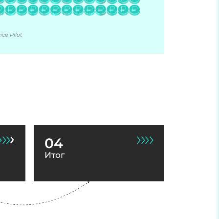
ce Pilot
04
Итог