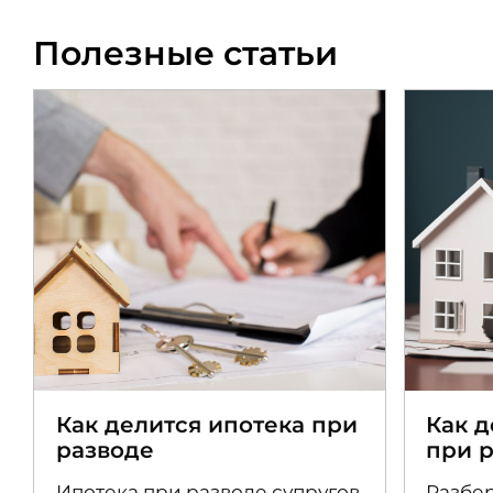
Полезные статьи
Как делится ипотека при
Как 
разводе
при 
Ипотека при разводе супругов
Разбер