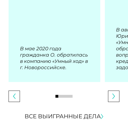
В ав
Юри
«Умн
В мае 2020 года
обра
гражданка О. обратилась
воп
в компанию «Умный ход» в
кре
г. Новороссийске.
зад
ВСЕ ВЫИГРАННЫЕ ДЕЛА