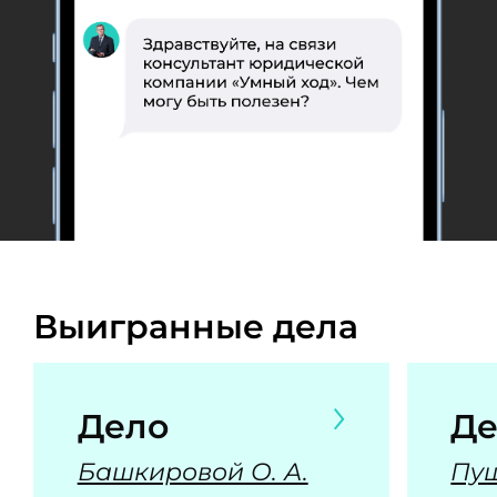
Выигранные дела
Дело
Де
Башкировой О. А.
Пуш